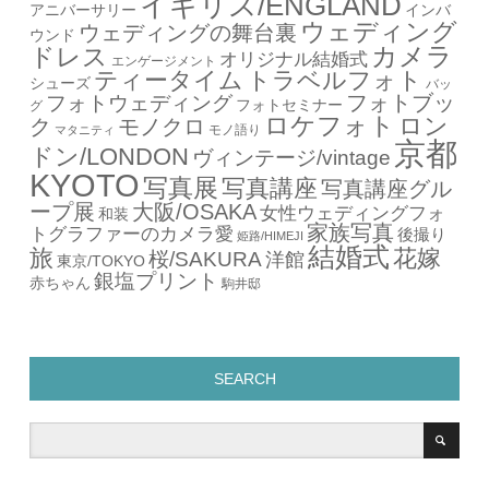
イギリス/ENGLAND
アニバーサリー
インバ
ウェディング
ウェディングの舞台裏
ウンド
カメラ
ドレス
オリジナル結婚式
エンゲージメント
ティータイム
トラベルフォト
シューズ
バッ
フォトブッ
フォトウェディング
フォトセミナー
グ
ロケフォト
ロン
ク
モノクロ
モノ語り
マタニティ
京都
ドン/LONDON
ヴィンテージ/vintage
KYOTO
写真展
写真講座
写真講座グル
ープ展
大阪/OSAKA
女性ウェディングフォ
和装
家族写真
トグラファーのカメラ愛
後撮り
姫路/HIMEJI
結婚式
旅
花嫁
桜/SAKURA
洋館
東京/TOKYO
銀塩プリント
赤ちゃん
駒井邸
SEARCH