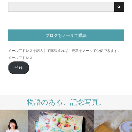
ブログをメールで購読
メールアドレスを記入して購読すれば、更新をメールで受信できます。
メ
ー
登録
ル
ア
ド
レ
ス
物語のある、記念写真。