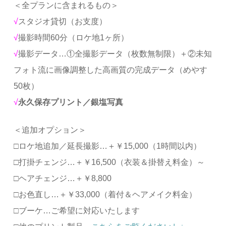
＜全プランに含まれるもの＞
√
スタジオ貸切（お支度）
√
撮影時間60分（ロケ地1ヶ所）
√
撮影データ…①全撮影データ（枚数無制限）＋②未知
フォト流に画像調整した高画質の完成データ（めやす
50枚）
√
永久保存プリント／銀塩写真
＜追加オプション＞
□ロケ地追加／延長撮影…＋￥15,000（1時間以内）
□打掛チェンジ…＋￥16,500（衣装＆掛替え料金）～
□ヘアチェンジ…＋￥8,800
□お色直し…＋￥33,000（着付＆ヘアメイク料金）
□ブーケ…ご希望に対応いたします