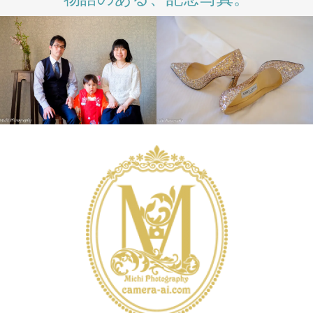
LIFESTYLE
PHOTO
SALON
INTERNATIONAL
LONDON PHOTO
SESSION
PRE
WEDDING
WEDDING