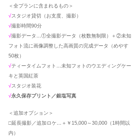
＜全プランに含まれるもの＞
√
スタジオ貸切（お支度、撮影）
√
撮影時間90分
√
撮影データ…①全撮影データ（枚数無制限）＋②未知
フォト流に画像調整した高画質の完成データ（めやす
50枚）
√
ティータイムフォト…未知フォトのウエディングケー
キと英国紅茶
√
スタジオ装花
√
永久保存プリント／銀塩写真
＜追加オプション＞
□延長撮影／追加ロケ…＋￥15,000～30,000（1時間以
内）