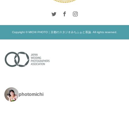
Copyright © MICHI PHOTO｜京都のスタジオみちふぉと茶論. All rights reserved.
photomichi