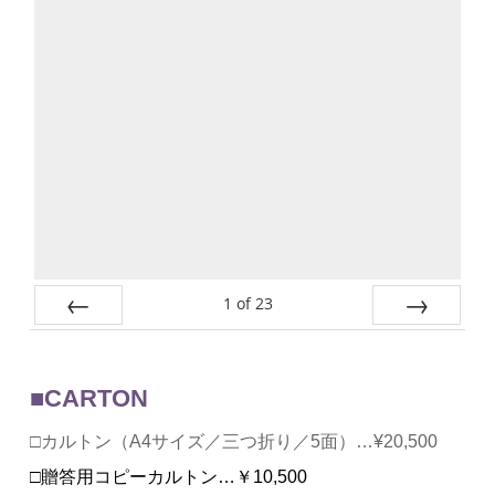
1
of
23
Prev
Next
■CARTON
□カルトン（A4サイズ／三つ折り／5面）…¥20,500
□贈答用コピーカルトン…￥10,500