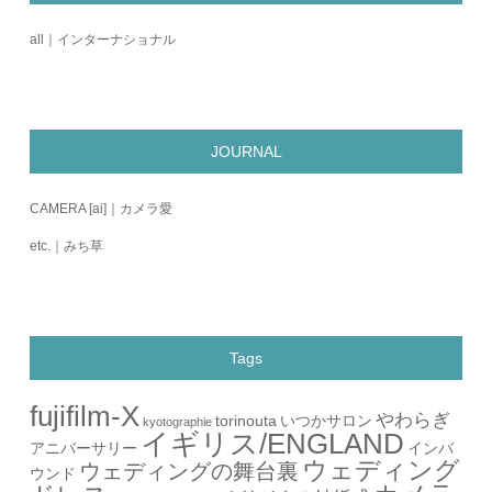
all｜インターナショナル
JOURNAL
CAMERA [ai]｜カメラ愛
etc.｜みち草
Tags
fujifilm-X
やわらぎ
torinouta
いつかサロン
kyotographie
イギリス/ENGLAND
アニバーサリー
インバ
ウェディング
ウェディングの舞台裏
ウンド