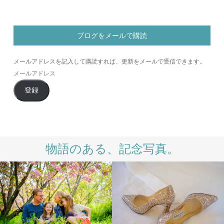
ブログをメールで購読
メールアドレスを記入して購読すれば、更新をメールで受信できます。
メ
ー
登録
ル
ア
ド
レ
ス
物語のある、記念写真。