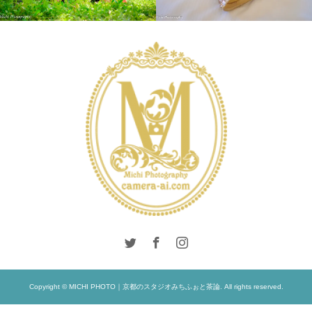
INTERNATIONAL
LIFESTYLE
INTERNATIONAL
LONDON PHOTO
SESSION
PRE
WEDDING
WEDDING
Copyright © MICHI PHOTO｜京都のスタジオみちふぉと茶論. All rights reserved.