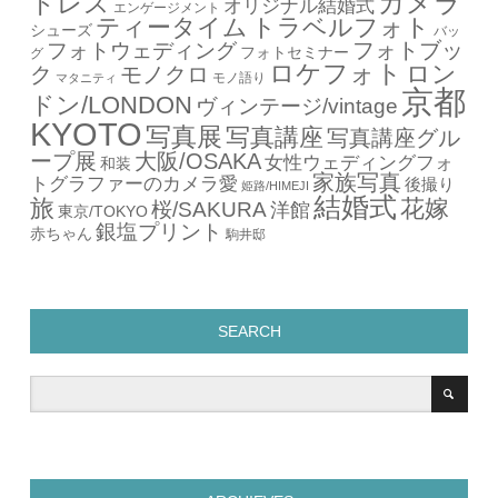
カメラ
ドレス
オリジナル結婚式
エンゲージメント
ティータイム
トラベルフォト
シューズ
バッ
フォトブッ
フォトウェディング
フォトセミナー
グ
ロケフォト
ロン
ク
モノクロ
モノ語り
マタニティ
京都
ドン/LONDON
ヴィンテージ/vintage
KYOTO
写真展
写真講座
写真講座グル
ープ展
大阪/OSAKA
女性ウェディングフォ
和装
家族写真
トグラファーのカメラ愛
後撮り
姫路/HIMEJI
結婚式
旅
花嫁
桜/SAKURA
洋館
東京/TOKYO
銀塩プリント
赤ちゃん
駒井邸
SEARCH