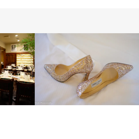
ス
INTERNATIONAL
LONDON PHOTO
SESSION
PRE WEDDING
WEDDING