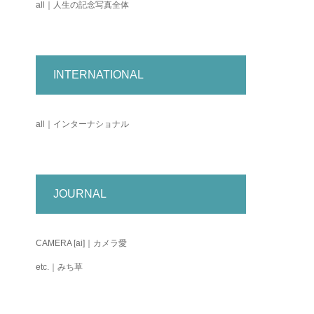
all｜人生の記念写真全体
INTERNATIONAL
all｜インターナショナル
JOURNAL
CAMERA [ai]｜カメラ愛
etc.｜みち草