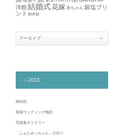
結婚式
花嫁
銀塩プリ
洋館
赤ちゃん
ント
駒井邸
～2013
晴待顔
英国ウェディング物語
写真集ギャラリー
「ふぉとみっちゃん」の日々