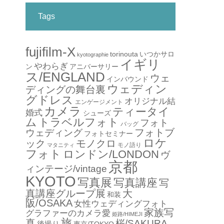
Tags
fujifilm-X
torinouta
いつかサロ
kyotographie
イギリ
やわらぎ
アニバーサリー
ン
ス/ENGLAND
ウェ
インバウンド
ウェディン
ディングの舞台裏
グドレス
オリジナル結
エンゲージメント
カメラ
ティータイ
婚式
シューズ
ム
トラベルフォト
フォト
バッグ
フォトブ
ウェディング
フォトセミナー
ロケ
ック
モノクロ
モノ語り
マタニティ
フォト
ロンドン/LONDON
ヴ
京都
ィンテージ/vintage
KYOTO
写真展
写真講座
写
真講座グループ展
大
和装
阪/OSAKA
女性ウェディングフォト
家族写
グラファーのカメラ愛
姫路/HIMEJI
旅
真
桜/SAKURA
後撮り
東京/TOKYO