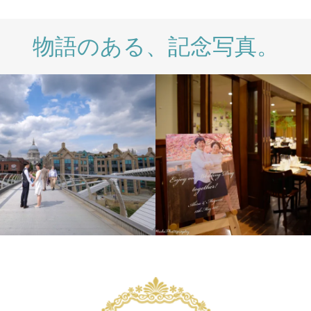
物語のある、記念写真。
IONAL
LONDON PHOTO
WEDDING
WEDDING DAY
PRE WEDDING
WEDDING