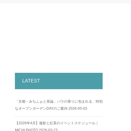
LATEST
「京都・みちふぉと茶論」バラの香りに包まれる、特別
なオープンガーデンDAYのご案内
2026-05-03
【2026年4月】撮影と紅茶のイベントスケジュール｜
MICHI PHOTO
2026-03-23