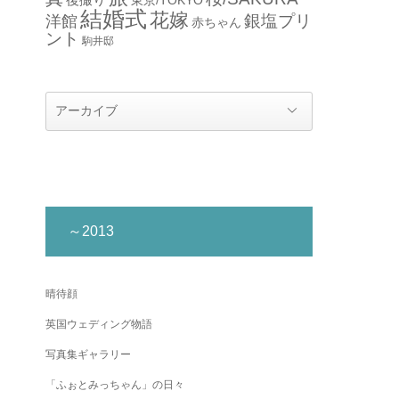
結婚式
花嫁
銀塩プリ
洋館
赤ちゃん
ント
駒井邸
～2013
晴待顔
英国ウェディング物語
写真集ギャラリー
「ふぉとみっちゃん」の日々