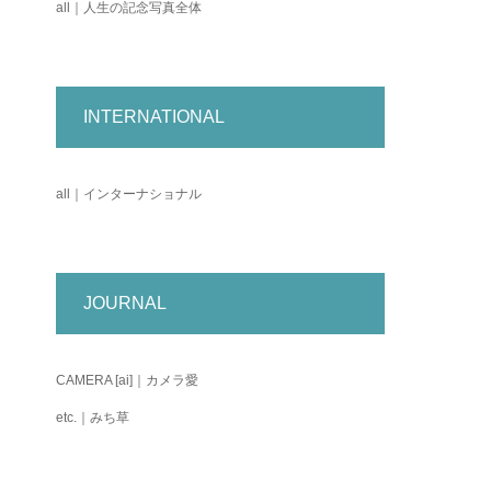
all｜人生の記念写真全体
INTERNATIONAL
all｜インターナショナル
JOURNAL
CAMERA [ai]｜カメラ愛
etc.｜みち草