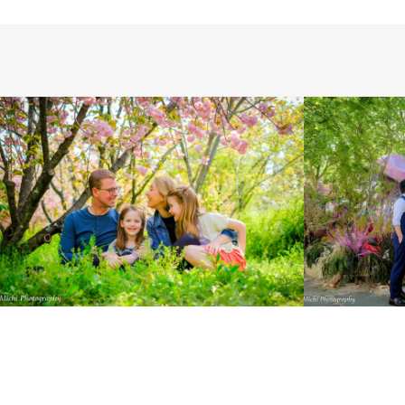
LIFESTYL
INTERNATIONAL
LONDON PHOTO
SESSION
PRE WEDDING
WEDDING