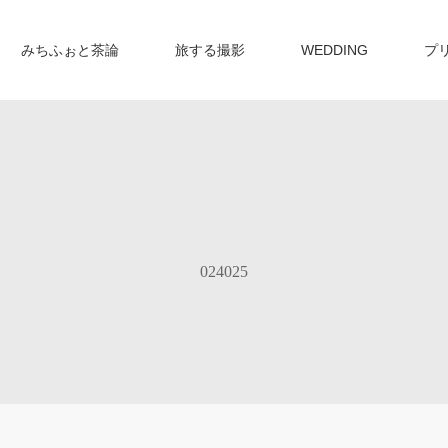
みちふぉと茶論
旅する撮影
WEDDING
プ
024025