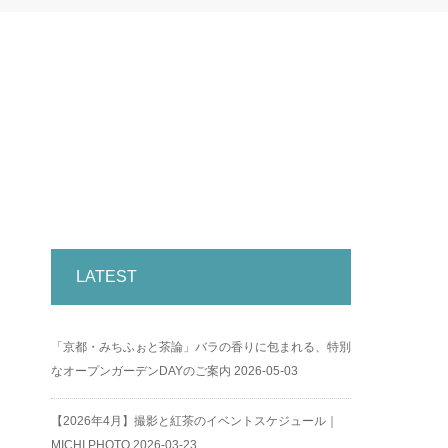
LATEST
「京都・みちふぉと茶論」バラの香りに包まれる、特別
なオープンガーデンDAYのご案内
2026-05-03
【2026年4月】撮影と紅茶のイベントスケジュール｜
MICHI PHOTO
2026-03-23