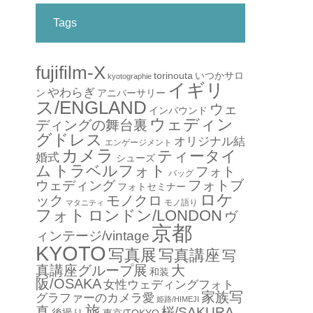
Tags
fujifilm-X
torinouta
いつかサロ
kyotographie
イギリ
やわらぎ
アニバーサリー
ン
ス/ENGLAND
ウェ
インバウンド
ウェディン
ディングの舞台裏
グドレス
オリジナル結
エンゲージメント
カメラ
ティータイ
婚式
シューズ
ム
トラベルフォト
フォト
バッグ
フォトブ
ウェディング
フォトセミナー
ロケ
ック
モノクロ
モノ語り
マタニティ
フォト
ロンドン/LONDON
ヴ
京都
ィンテージ/vintage
KYOTO
写真展
写真講座
写
真講座グループ展
大
和装
阪/OSAKA
女性ウェディングフォト
家族写
グラファーのカメラ愛
姫路/HIMEJI
旅
真
桜/SAKURA
後撮り
東京/TOKYO