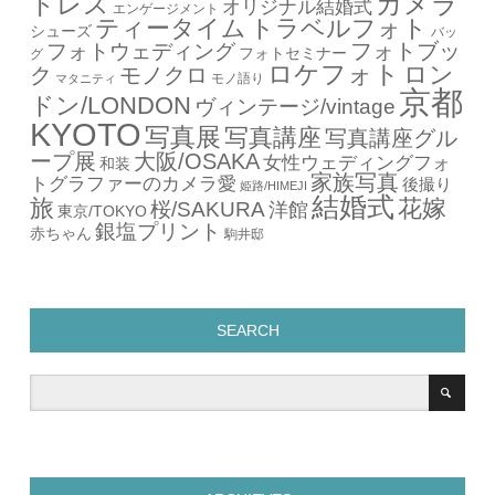
カメラ
ドレス
オリジナル結婚式
エンゲージメント
ティータイム
トラベルフォト
シューズ
バッ
フォトブッ
フォトウェディング
フォトセミナー
グ
ロケフォト
ロン
ク
モノクロ
モノ語り
マタニティ
京都
ドン/LONDON
ヴィンテージ/vintage
KYOTO
写真展
写真講座
写真講座グル
ープ展
大阪/OSAKA
女性ウェディングフォ
和装
家族写真
トグラファーのカメラ愛
後撮り
姫路/HIMEJI
結婚式
旅
花嫁
桜/SAKURA
洋館
東京/TOKYO
銀塩プリント
赤ちゃん
駒井邸
SEARCH