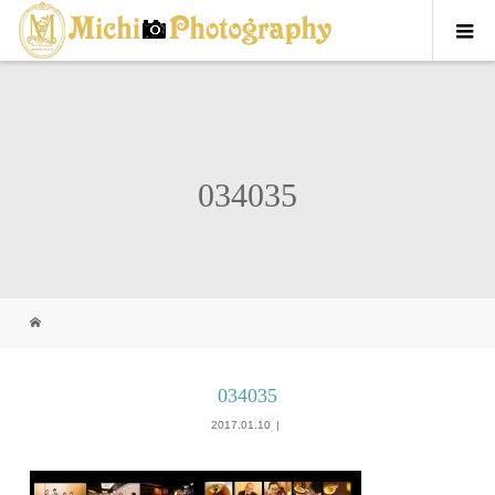
034035
034035
2017.01.10