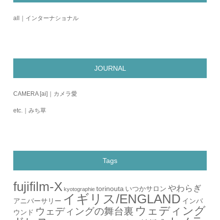
all｜インターナショナル
JOURNAL
CAMERA [ai]｜カメラ愛
etc.｜みち草
Tags
fujifilm-X
やわらぎ
torinouta
いつかサロン
kyotographie
イギリス/ENGLAND
アニバーサリー
インバ
ウェディング
ウェディングの舞台裏
ウンド