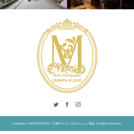
INTERNATIONAL
LIFESTYLE
WEDDING
WEDDING
DAY
Copyright © MICHI PHOTO｜京都のスタジオみちふぉと茶論. All rights reserved.