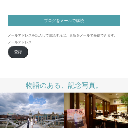
ブログをメールで購読
メールアドレスを記入して購読すれば、更新をメールで受信できます。
メ
ー
登録
ル
ア
ド
レ
ス
物語のある、記念写真。