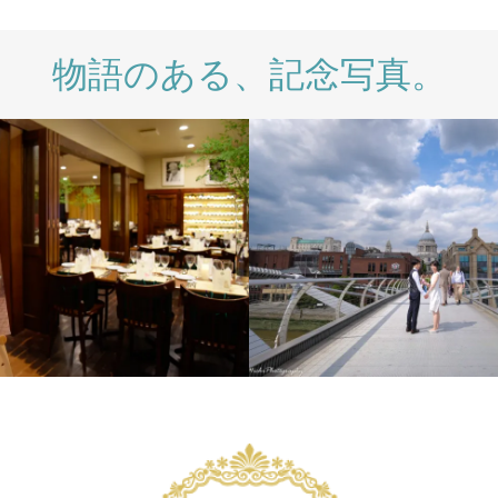
物語のある、記念写真。
LIFESTYLE
PH
INTERNATIONAL
LONDON PHOTO
SESSION
PRE WEDDING
WEDDING