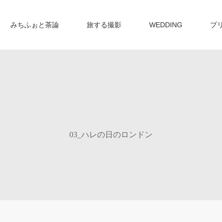
みちふぉと茶論
旅する撮影
WEDDING
プ
03_ハレの日のロンドン