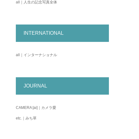
all｜人生の記念写真全体
INTERNATIONAL
all｜インターナショナル
JOURNAL
CAMERA [ai]｜カメラ愛
etc.｜みち草