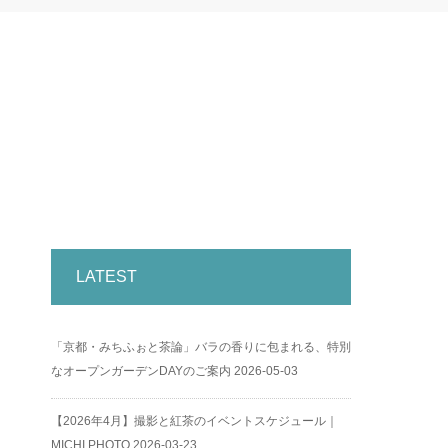
LATEST
「京都・みちふぉと茶論」バラの香りに包まれる、特別
なオープンガーデンDAYのご案内
2026-05-03
【2026年4月】撮影と紅茶のイベントスケジュール｜
MICHI PHOTO
2026-03-23