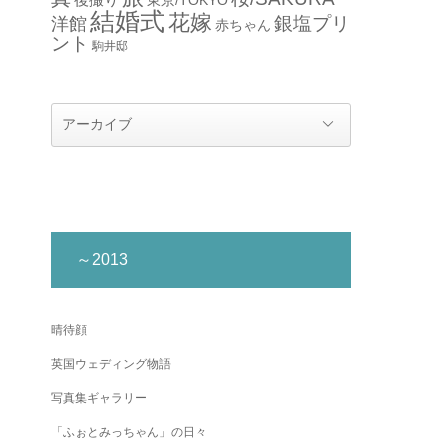
結婚式
花嫁
銀塩プリ
洋館
赤ちゃん
ント
駒井邸
～2013
晴待顔
英国ウェディング物語
写真集ギャラリー
「ふぉとみっちゃん」の日々