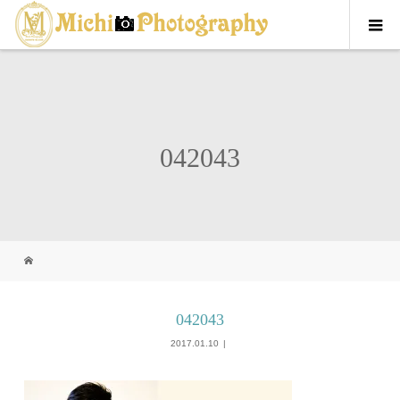
042043
042043
2017.01.10