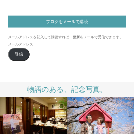
ブログをメールで購読
メールアドレスを記入して購読すれば、更新をメールで受信できます。
メ
ー
登録
ル
ア
ド
レ
ス
物語のある、記念写真。