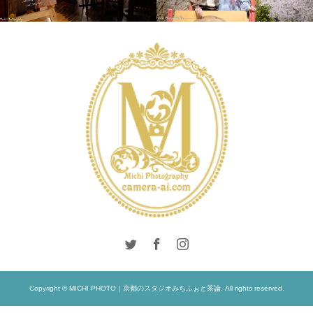
LIFESTYLE
PHOTO
SALON
WEDDING
WEDDING
DAY
Copyright © MICHI PHOTO｜京都のスタジオみちふぉと茶論. All rights reserved.