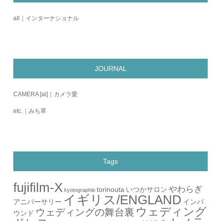
all｜インターナショナル
JOURNAL
CAMERA [ai]｜カメラ愛
etc.｜みち草
Tags
fujifilm-X
やわらぎ
torinouta
いつかサロン
kyotographie
イギリス/ENGLAND
アニバーサリー
インバ
ウェディング
ウェディングの舞台裏
ウンド