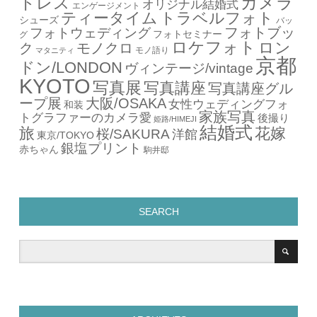
カメラ
ドレス
オリジナル結婚式
エンゲージメント
ティータイム
トラベルフォト
シューズ
バッ
フォトブッ
フォトウェディング
フォトセミナー
グ
ロケフォト
ロン
ク
モノクロ
モノ語り
マタニティ
京都
ドン/LONDON
ヴィンテージ/vintage
KYOTO
写真展
写真講座
写真講座グル
ープ展
大阪/OSAKA
女性ウェディングフォ
和装
家族写真
トグラファーのカメラ愛
後撮り
姫路/HIMEJI
結婚式
旅
花嫁
桜/SAKURA
洋館
東京/TOKYO
銀塩プリント
赤ちゃん
駒井邸
SEARCH