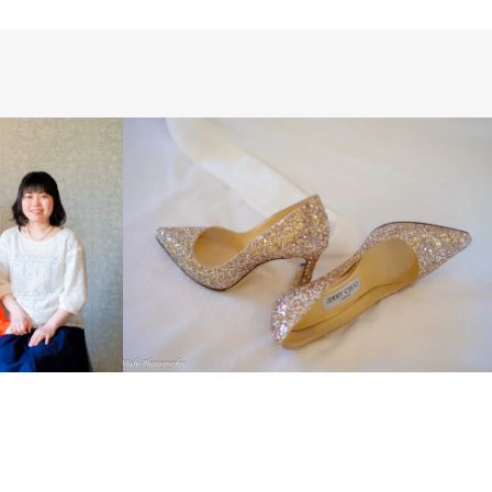
ス
INTERNATIONAL
LONDON PHOTO
SESSION
PRE WEDDING
WEDDING