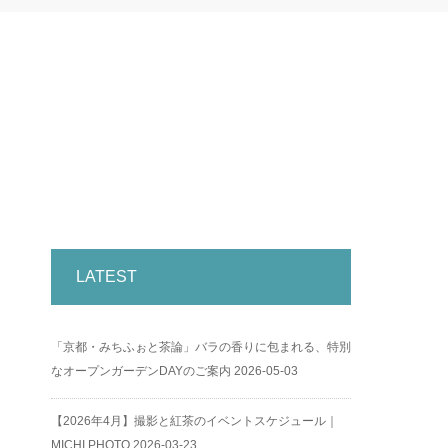
LATEST
「京都・みちふぉと茶論」バラの香りに包まれる、特別
なオープンガーデンDAYのご案内
2026-05-03
【2026年4月】撮影と紅茶のイベントスケジュール｜
MICHI PHOTO
2026-03-23