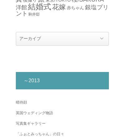
結婚式
花嫁
銀塩プリ
洋館
赤ちゃん
ント
駒井邸
～2013
晴待顔
英国ウェディング物語
写真集ギャラリー
「ふぉとみっちゃん」の日々