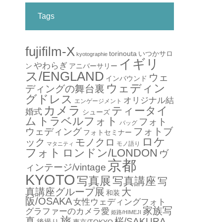
Tags
fujifilm-X
torinouta
いつかサロ
kyotographie
イギリ
やわらぎ
アニバーサリー
ン
ス/ENGLAND
ウェ
インバウンド
ウェディン
ディングの舞台裏
グドレス
オリジナル結
エンゲージメント
カメラ
ティータイ
婚式
シューズ
ム
トラベルフォト
フォト
バッグ
フォトブ
ウェディング
フォトセミナー
ロケ
ック
モノクロ
モノ語り
マタニティ
フォト
ロンドン/LONDON
ヴ
京都
ィンテージ/vintage
KYOTO
写真展
写真講座
写
真講座グループ展
大
和装
阪/OSAKA
女性ウェディングフォト
家族写
グラファーのカメラ愛
姫路/HIMEJI
旅
真
桜/SAKURA
後撮り
東京/TOKYO