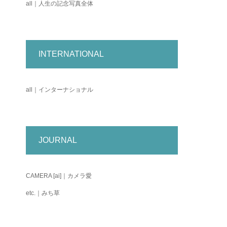
all｜人生の記念写真全体
INTERNATIONAL
all｜インターナショナル
JOURNAL
CAMERA [ai]｜カメラ愛
etc.｜みち草