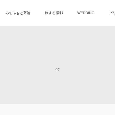
みちふぉと茶論
旅する撮影
WEDDING
プ
07