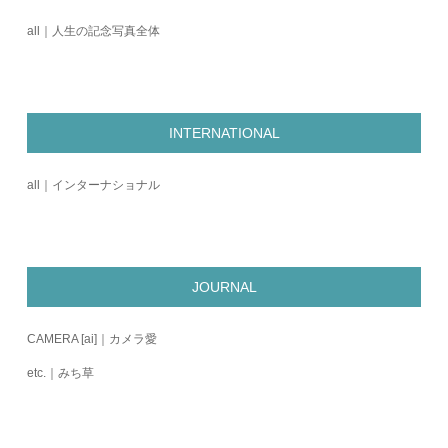
all｜人生の記念写真全体
INTERNATIONAL
all｜インターナショナル
JOURNAL
CAMERA [ai]｜カメラ愛
etc.｜みち草