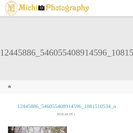
12445886_546055408914596_1081
12445886_546055408914596_1081510534_n
2016.04.05