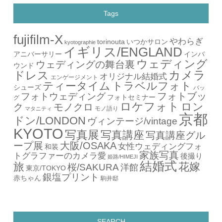
Tags
fujifilm-X
やわらぎ
torinouta
いつかサロン
kyotographie
イギリス/ENGLAND
アニバーサリー
インバ
ウェディング
ウェディングの舞台裏
ウンド
カメラ
ドレス
オリジナル結婚式
エンゲージメント
ティータイム
トラベルフォト
シューズ
バッ
フォトブッ
フォトウェディング
フォトセミナー
グ
ロケフォト
ロン
ク
モノクロ
モノ語り
マタニティ
京都
ドン/LONDON
ヴィンテージ/vintage
KYOTO
写真展
写真講座
写真講座グル
ープ展
大阪/OSAKA
女性ウェディングフォ
和装
家族写真
トグラファーのカメラ愛
後撮り
姫路/HIMEJI
結婚式
旅
花嫁
桜/SAKURA
洋館
東京/TOKYO
銀塩プリント
赤ちゃん
駒井邸
SEARCH