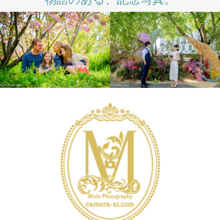
INTERNATIONAL
INTERNATIONAL
LIFESTYLE
LONDON PHOTO
SESSION
PRE
WEDDING
WEDDING