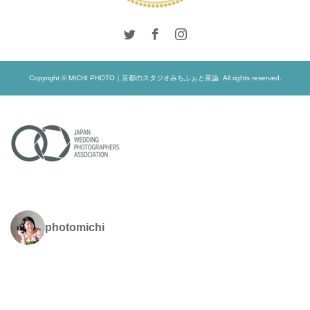
Copyright © MICHI PHOTO｜京都のスタジオみちふぉと茶論. All rights reserved.
photomichi