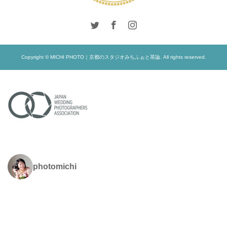
Copyright © MICHI PHOTO｜京都のスタジオみちふぉと茶論. All rights reserved.
photomichi