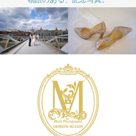
INTERNATIONAL
LONDON PHOTO
INTERNATIONAL
SESSION
PRE
LONDON PHOTO
WEDDING
WEDDING
SESSION
PRE
WEDDING
WEDDING