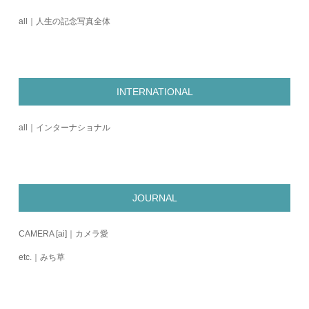
all｜人生の記念写真全体
INTERNATIONAL
all｜インターナショナル
JOURNAL
CAMERA [ai]｜カメラ愛
etc.｜みち草