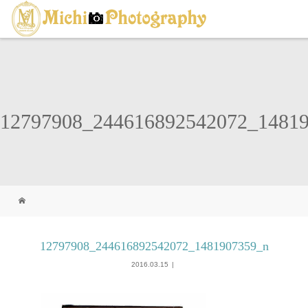
12797908_244616892542072_1481
12797908_244616892542072_1481907359_n
2016.03.15