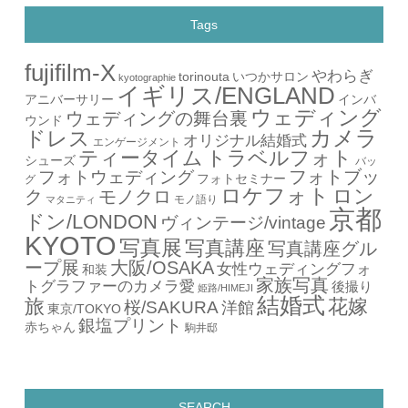
Tags
fujifilm-X
やわらぎ
torinouta
いつかサロン
kyotographie
イギリス/ENGLAND
アニバーサリー
インバ
ウェディング
ウェディングの舞台裏
ウンド
カメラ
ドレス
オリジナル結婚式
エンゲージメント
ティータイム
トラベルフォト
シューズ
バッ
フォトブッ
フォトウェディング
フォトセミナー
グ
ロケフォト
ロン
ク
モノクロ
モノ語り
マタニティ
京都
ドン/LONDON
ヴィンテージ/vintage
KYOTO
写真展
写真講座
写真講座グル
ープ展
大阪/OSAKA
女性ウェディングフォ
和装
家族写真
トグラファーのカメラ愛
後撮り
姫路/HIMEJI
結婚式
旅
花嫁
桜/SAKURA
洋館
東京/TOKYO
銀塩プリント
赤ちゃん
駒井邸
SEARCH