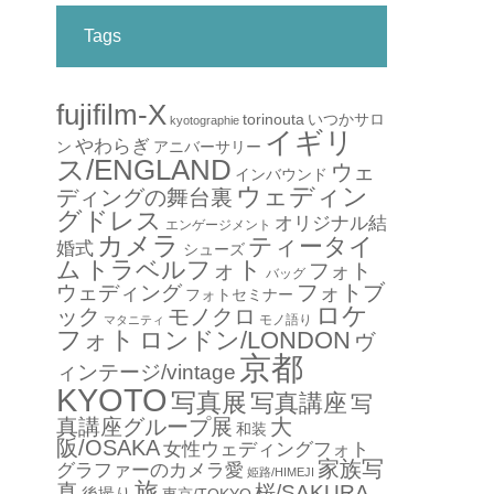
Tags
fujifilm-X
torinouta
いつかサロ
kyotographie
イギリ
やわらぎ
アニバーサリー
ン
ス/ENGLAND
ウェ
インバウンド
ウェディン
ディングの舞台裏
グドレス
オリジナル結
エンゲージメント
カメラ
ティータイ
婚式
シューズ
ム
トラベルフォト
フォト
バッグ
フォトブ
ウェディング
フォトセミナー
ロケ
ック
モノクロ
モノ語り
マタニティ
フォト
ロンドン/LONDON
ヴ
京都
ィンテージ/vintage
KYOTO
写真展
写真講座
写
真講座グループ展
大
和装
阪/OSAKA
女性ウェディングフォト
家族写
グラファーのカメラ愛
姫路/HIMEJI
旅
真
桜/SAKURA
後撮り
東京/TOKYO