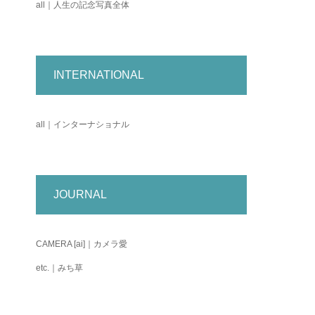
all｜人生の記念写真全体
INTERNATIONAL
all｜インターナショナル
JOURNAL
CAMERA [ai]｜カメラ愛
etc.｜みち草