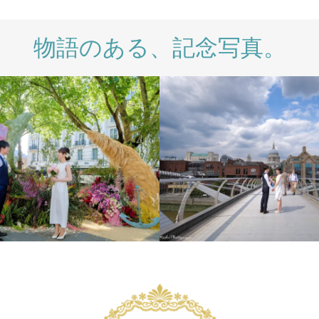
物語のある、記念写真。
IONAL
LONDON PHOTO
INTERNATIONAL
LONDON
PRE WEDDING
WEDDING
SESSION
PRE WEDDING