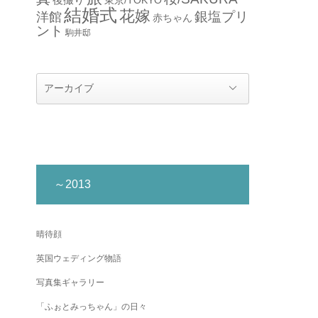
結婚式
花嫁
銀塩プリ
洋館
赤ちゃん
ント
駒井邸
～2013
晴待顔
英国ウェディング物語
写真集ギャラリー
「ふぉとみっちゃん」の日々