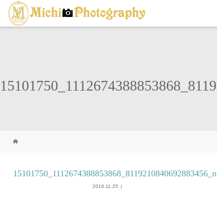
15101750_1112674388853868_811
15101750_1112674388853868_8119210840692883456_n
2016.11.25