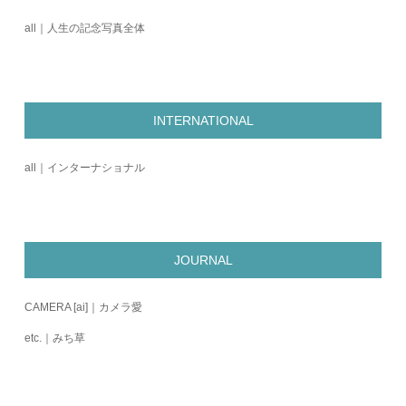
all｜人生の記念写真全体
INTERNATIONAL
all｜インターナショナル
JOURNAL
CAMERA [ai]｜カメラ愛
etc.｜みち草