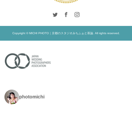
Copyright © MICHI PHOTO｜京都のスタジオみちふぉと茶論. All rights reserved.
photomichi