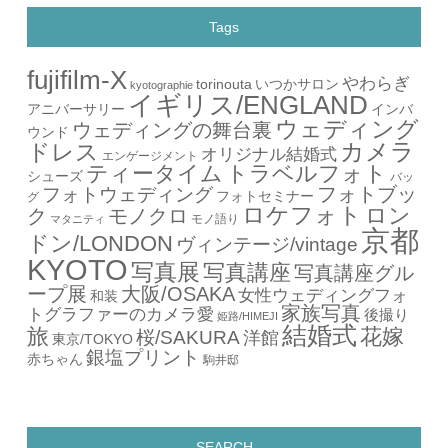
Tags
fujifilm-X
やわらぎ
torinouta
いつかサロン
kyotographie
イギリス/ENGLAND
アニバーサリー
インバ
ウェディング
ウェディングの舞台裏
ウンド
カメラ
ドレス
オリジナル結婚式
エンゲージメント
ティータイム
トラベルフォト
シューズ
バッ
フォトブッ
フォトウェディング
フォトセミナー
グ
ロケフォト
ロン
ク
モノクロ
モノ語り
マタニティ
京都
ドン/LONDON
ヴィンテージ/vintage
KYOTO
写真展
写真講座
写真講座グル
ープ展
大阪/OSAKA
女性ウェディングフォ
和装
家族写真
トグラファーのカメラ愛
後撮り
姫路/HIMEJI
結婚式
旅
花嫁
桜/SAKURA
洋館
東京/TOKYO
銀塩プリント
赤ちゃん
駒井邸
SEARCH