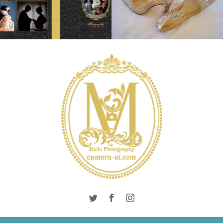
INTERNATIONAL
WEDDING
WEDDING
LONDON PHOTO
DAY
SESSION
PRE
WEDDING
WEDDING