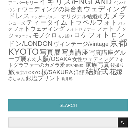
イギリス/ENGLAND
アニバーサリー
インバ
ウェディング
ウェディングの舞台裏
ウンド
カメラ
ドレス
オリジナル結婚式
エンゲージメント
ティータイム
トラベルフォト
シューズ
バッ
フォトブッ
フォトウェディング
フォトセミナー
グ
ロケフォト
ロン
ク
モノクロ
モノ語り
マタニティ
京都
ドン/LONDON
ヴィンテージ/vintage
KYOTO
写真展
写真講座
写真講座グル
ープ展
大阪/OSAKA
女性ウェディングフォ
和装
家族写真
トグラファーのカメラ愛
後撮り
姫路/HIMEJI
結婚式
旅
花嫁
桜/SAKURA
洋館
東京/TOKYO
銀塩プリント
赤ちゃん
駒井邸
SEARCH