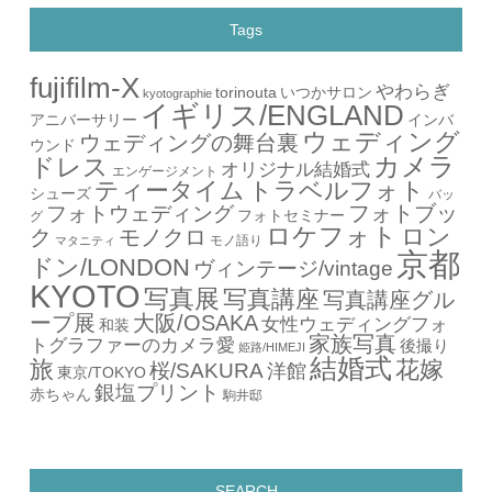
Tags
fujifilm-X
やわらぎ
torinouta
いつかサロン
kyotographie
イギリス/ENGLAND
アニバーサリー
インバ
ウェディング
ウェディングの舞台裏
ウンド
カメラ
ドレス
オリジナル結婚式
エンゲージメント
ティータイム
トラベルフォト
シューズ
バッ
フォトブッ
フォトウェディング
フォトセミナー
グ
ロケフォト
ロン
ク
モノクロ
モノ語り
マタニティ
京都
ドン/LONDON
ヴィンテージ/vintage
KYOTO
写真展
写真講座
写真講座グル
ープ展
大阪/OSAKA
女性ウェディングフォ
和装
家族写真
トグラファーのカメラ愛
後撮り
姫路/HIMEJI
結婚式
旅
花嫁
桜/SAKURA
洋館
東京/TOKYO
銀塩プリント
赤ちゃん
駒井邸
SEARCH