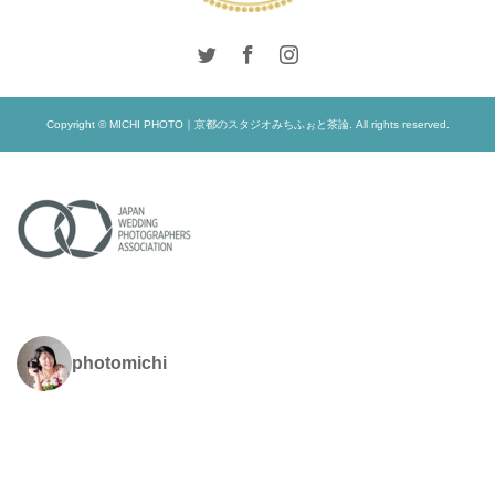
Copyright © MICHI PHOTO｜京都のスタジオみちふぉと茶論. All rights reserved.
photomichi