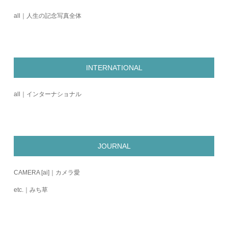
all｜人生の記念写真全体
INTERNATIONAL
all｜インターナショナル
JOURNAL
CAMERA [ai]｜カメラ愛
etc.｜みち草