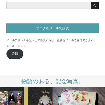
ブログをメールで購読
メールアドレスを記入して購読すれば、更新をメールで受信できます。
メ
ー
登録
ル
ア
ド
レ
ス
物語のある、記念写真。