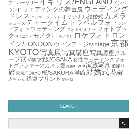
イギリス/ENGLAND
アニバーサリー
インバ
ウェディング
ウェディングの舞台裏
ウンド
カメラ
ドレス
オリジナル結婚式
エンゲージメント
ティータイム
トラベルフォト
シューズ
バッ
フォトブッ
フォトウェディング
フォトセミナー
グ
ロケフォト
ロン
ク
モノクロ
モノ語り
マタニティ
京都
ドン/LONDON
ヴィンテージ/vintage
KYOTO
写真展
写真講座
写真講座グル
ープ展
大阪/OSAKA
女性ウェディングフォ
和装
家族写真
トグラファーのカメラ愛
後撮り
姫路/HIMEJI
結婚式
旅
花嫁
桜/SAKURA
洋館
東京/TOKYO
銀塩プリント
赤ちゃん
駒井邸
SEARCH