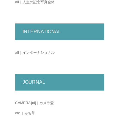
all｜人生の記念写真全体
INTERNATIONAL
all｜インターナショナル
JOURNAL
CAMERA [ai]｜カメラ愛
etc.｜みち草