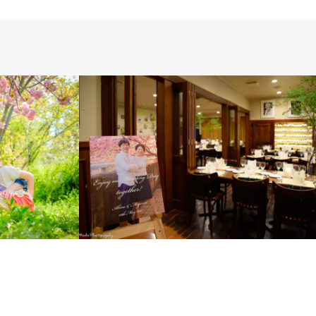
ス
 DAY
INTERNATIONAL
LONDON PHOTO
SESSION
PRE WEDDING
WEDDING