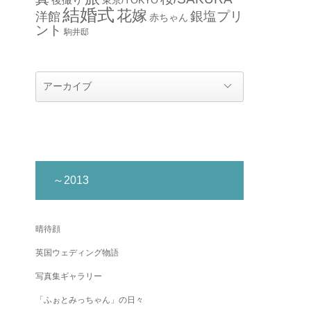
結婚式
花嫁
銀塩プリ
洋館
赤ちゃん
ント
駒井邸
～2013
晴待顔
英国ウェディング物語
写真集ギャラリー
「ふぉとみっちゃん」の日々