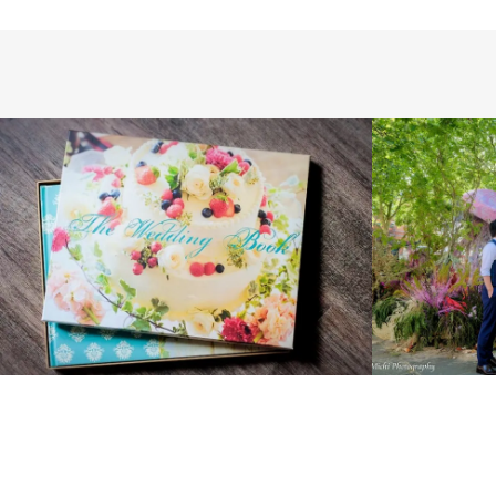
INT
INTERNATIONAL
LONDON PHOTO
SESSION
PRE WEDDING
WEDDING