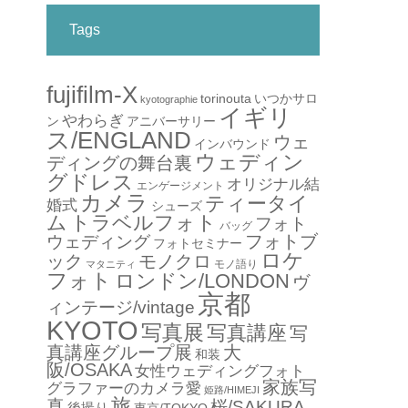
Tags
fujifilm-X
torinouta
いつかサロ
kyotographie
イギリ
やわらぎ
アニバーサリー
ン
ス/ENGLAND
ウェ
インバウンド
ウェディン
ディングの舞台裏
グドレス
オリジナル結
エンゲージメント
カメラ
ティータイ
婚式
シューズ
ム
トラベルフォト
フォト
バッグ
フォトブ
ウェディング
フォトセミナー
ロケ
ック
モノクロ
モノ語り
マタニティ
フォト
ロンドン/LONDON
ヴ
京都
ィンテージ/vintage
KYOTO
写真展
写真講座
写
真講座グループ展
大
和装
阪/OSAKA
女性ウェディングフォト
家族写
グラファーのカメラ愛
姫路/HIMEJI
旅
真
桜/SAKURA
後撮り
東京/TOKYO