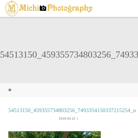
54513150_459355734803256_7493
54513150_459355734803256_7493354150337215254_n
2019.04.12