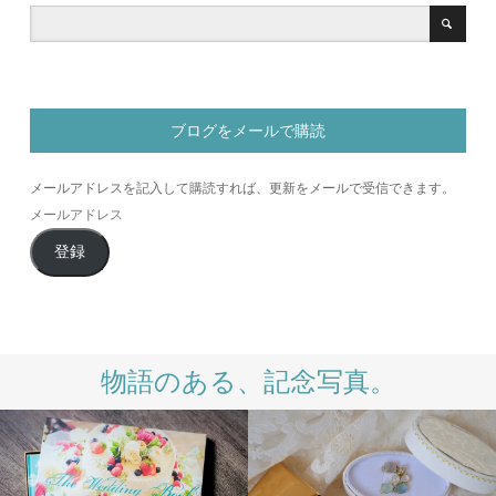
ブログをメールで購読
メールアドレスを記入して購読すれば、更新をメールで受信できます。
メ
ー
登録
ル
ア
ド
レ
ス
物語のある、記念写真。