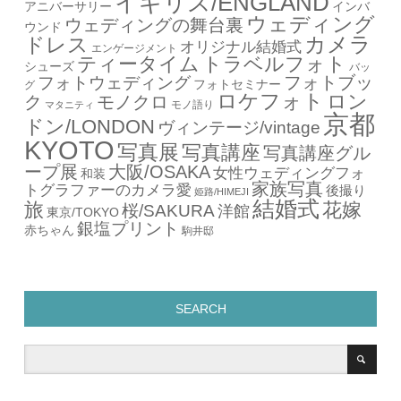
イギリス/ENGLAND
アニバーサリー
インバ
ウェディング
ウェディングの舞台裏
ウンド
カメラ
ドレス
オリジナル結婚式
エンゲージメント
ティータイム
トラベルフォト
シューズ
バッ
フォトブッ
フォトウェディング
フォトセミナー
グ
ロケフォト
ロン
ク
モノクロ
モノ語り
マタニティ
京都
ドン/LONDON
ヴィンテージ/vintage
KYOTO
写真展
写真講座
写真講座グル
ープ展
大阪/OSAKA
女性ウェディングフォ
和装
家族写真
トグラファーのカメラ愛
後撮り
姫路/HIMEJI
結婚式
旅
花嫁
桜/SAKURA
洋館
東京/TOKYO
銀塩プリント
赤ちゃん
駒井邸
SEARCH