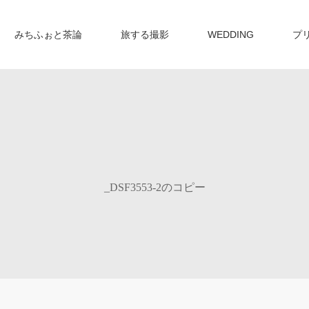
みちふぉと茶論
旅する撮影
WEDDING
プ
_DSF3553-2のコピー