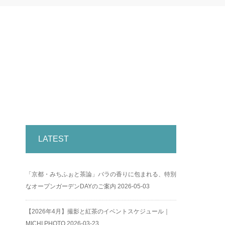
LATEST
「京都・みちふぉと茶論」バラの香りに包まれる、特別
なオープンガーデンDAYのご案内
2026-05-03
【2026年4月】撮影と紅茶のイベントスケジュール｜
MICHI PHOTO
2026-03-23