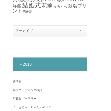
結婚式
花嫁
銀塩プリ
洋館
赤ちゃん
ント
駒井邸
～2013
晴待顔
英国ウェディング物語
写真集ギャラリー
「ふぉとみっちゃん」の日々