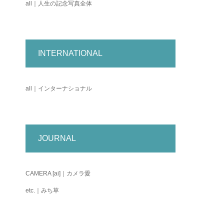
all｜人生の記念写真全体
INTERNATIONAL
all｜インターナショナル
JOURNAL
CAMERA [ai]｜カメラ愛
etc.｜みち草