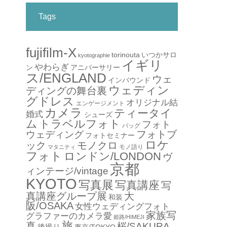
Tags
fujifilm-X
torinouta
いつかサロ
kyotographie
イギリ
やわらぎ
アニバーサリー
ン
ス/ENGLAND
ウェ
インバウンド
ウェディン
ディングの舞台裏
グドレス
オリジナル結
エンゲージメント
カメラ
ティータイ
婚式
シューズ
ム
トラベルフォト
フォト
バッグ
フォトブ
ウェディング
フォトセミナー
ロケ
ック
モノクロ
モノ語り
マタニティ
フォト
ロンドン/LONDON
ヴ
京都
ィンテージ/vintage
KYOTO
写真展
写真講座
写
真講座グループ展
大
和装
阪/OSAKA
女性ウェディングフォト
家族写
グラファーのカメラ愛
姫路/HIMEJI
旅
真
桜/SAKURA
後撮り
東京/TOKYO