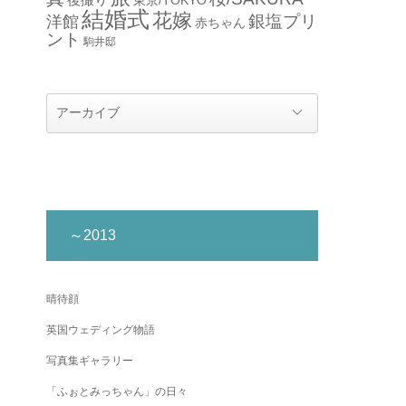
結婚式
花嫁
銀塩プリ
洋館
赤ちゃん
ント
駒井邸
～2013
晴待顔
英国ウェディング物語
写真集ギャラリー
「ふぉとみっちゃん」の日々