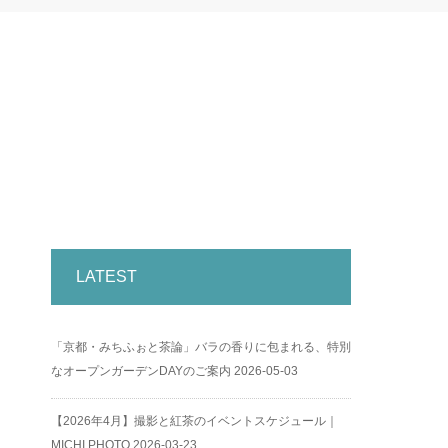
LATEST
「京都・みちふぉと茶論」バラの香りに包まれる、特別
なオープンガーデンDAYのご案内
2026-05-03
【2026年4月】撮影と紅茶のイベントスケジュール｜
MICHI PHOTO
2026-03-23