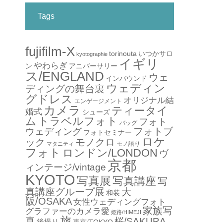
Tags
fujifilm-X
torinouta
いつかサロ
kyotographie
イギリ
やわらぎ
アニバーサリー
ン
ス/ENGLAND
ウェ
インバウンド
ウェディン
ディングの舞台裏
グドレス
オリジナル結
エンゲージメント
カメラ
ティータイ
婚式
シューズ
ム
トラベルフォト
フォト
バッグ
フォトブ
ウェディング
フォトセミナー
ロケ
ック
モノクロ
モノ語り
マタニティ
フォト
ロンドン/LONDON
ヴ
京都
ィンテージ/vintage
KYOTO
写真展
写真講座
写
真講座グループ展
大
和装
阪/OSAKA
女性ウェディングフォト
家族写
グラファーのカメラ愛
姫路/HIMEJI
旅
真
桜/SAKURA
後撮り
東京/TOKYO