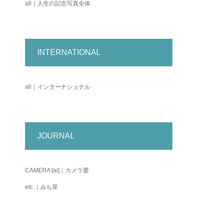
all｜人生の記念写真全体
INTERNATIONAL
all｜インターナショナル
JOURNAL
CAMERA [ai]｜カメラ愛
etc.｜みち草