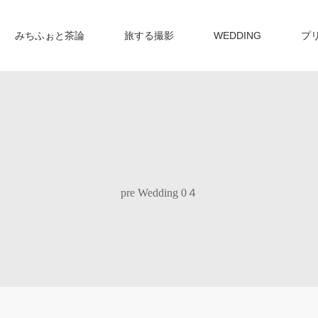
みちふぉと茶論
旅する撮影
WEDDING
プ
pre Wedding 0４