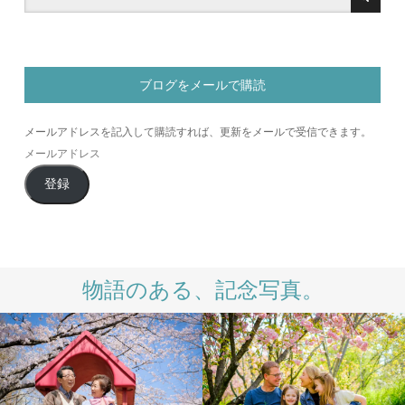
ブログをメールで購読
メールアドレスを記入して購読すれば、更新をメールで受信できます。
メ
ー
登録
ル
ア
ド
レ
ス
物語のある、記念写真。