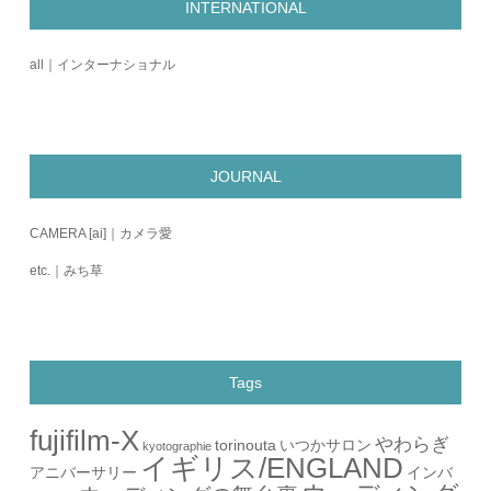
INTERNATIONAL
all｜インターナショナル
JOURNAL
CAMERA [ai]｜カメラ愛
etc.｜みち草
Tags
fujifilm-X
やわらぎ
torinouta
いつかサロン
kyotographie
イギリス/ENGLAND
アニバーサリー
インバ