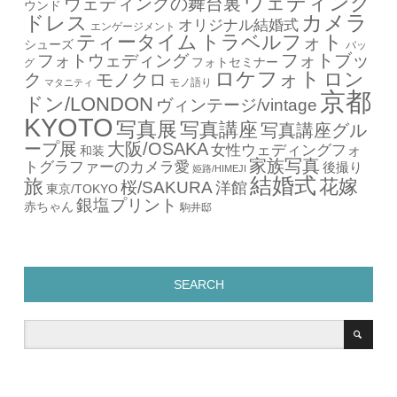
ウェディング
ウェディングの舞台裏
ウンド
カメラ
ドレス
オリジナル結婚式
エンゲージメント
ティータイム
トラベルフォト
シューズ
バッ
フォトブッ
フォトウェディング
フォトセミナー
グ
ロケフォト
ロン
ク
モノクロ
モノ語り
マタニティ
京都
ドン/LONDON
ヴィンテージ/vintage
KYOTO
写真展
写真講座
写真講座グル
ープ展
大阪/OSAKA
女性ウェディングフォ
和装
家族写真
トグラファーのカメラ愛
後撮り
姫路/HIMEJI
結婚式
旅
花嫁
桜/SAKURA
洋館
東京/TOKYO
銀塩プリント
赤ちゃん
駒井邸
SEARCH