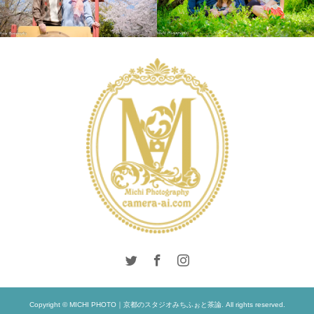
INTERNATIONAL
LIFESTYLE
PHOTO
LIFESTYLE
SALON
Copyright © MICHI PHOTO｜京都のスタジオみちふぉと茶論. All rights reserved.