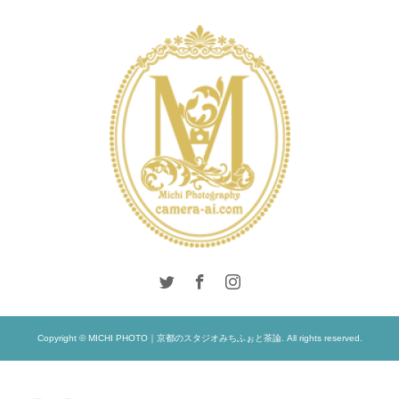
SALON
INTERNATIONAL
LONDON PHOTO
SESSION
PRE
WEDDING
WEDDING
Copyright © MICHI PHOTO｜京都のスタジオみちふぉと茶論. All rights reserved.