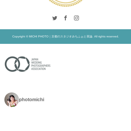
Copyright © MICHI PHOTO｜京都のスタジオみちふぉと茶論. All rights reserved.
photomichi