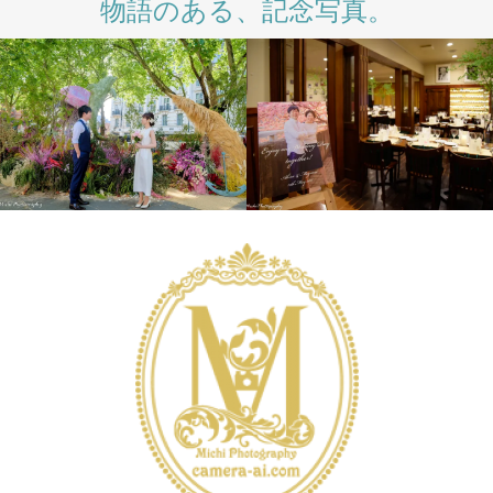
物語のある、記念写真。
INTERNATIONAL
LONDON PHOTO
WEDDING
WEDDING
SESSION
PRE
DAY
WEDDING
WEDDING