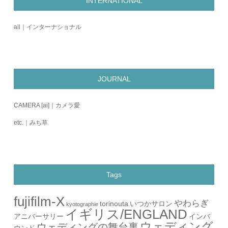
INTERNATIONAL
all｜インターナショナル
JOURNAL
CAMERA [ai]｜カメラ愛
etc.｜みち草
Tags
fujifilm-X
やわらぎ
torinouta
いつかサロン
kyotographie
イギリス/ENGLAND
アニバーサリー
インバ
ウェディング
ウェディングの舞台裏