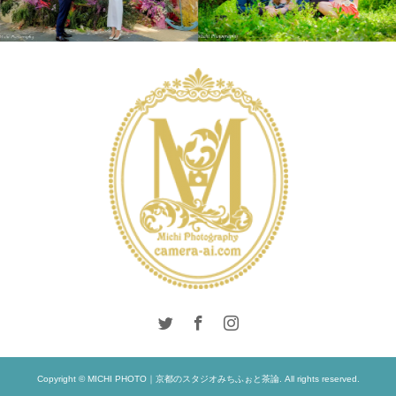
INTERNATIONAL
INTERNATIONAL
LONDON PHOTO
LIFESTYLE
SESSION
PRE
WEDDING
WEDDING
Copyright © MICHI PHOTO｜京都のスタジオみちふぉと茶論. All rights reserved.