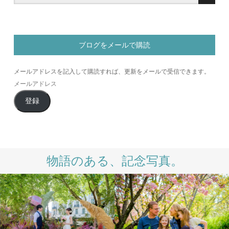
ブログをメールで購読
メールアドレスを記入して購読すれば、更新をメールで受信できます。
メ
ー
登録
ル
ア
ド
レ
ス
物語のある、記念写真。