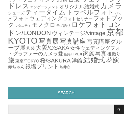
ウンド
カメラ
ドレス
オリジナル結婚式
エンゲージメント
ティータイム
トラベルフォト
シューズ
バッ
フォトブッ
フォトウェディング
フォトセミナー
グ
ロケフォト
ロン
ク
モノクロ
モノ語り
マタニティ
京都
ドン/LONDON
ヴィンテージ/vintage
KYOTO
写真展
写真講座
写真講座グル
ープ展
大阪/OSAKA
女性ウェディングフォ
和装
家族写真
トグラファーのカメラ愛
後撮り
姫路/HIMEJI
結婚式
旅
花嫁
桜/SAKURA
洋館
東京/TOKYO
銀塩プリント
赤ちゃん
駒井邸
SEARCH