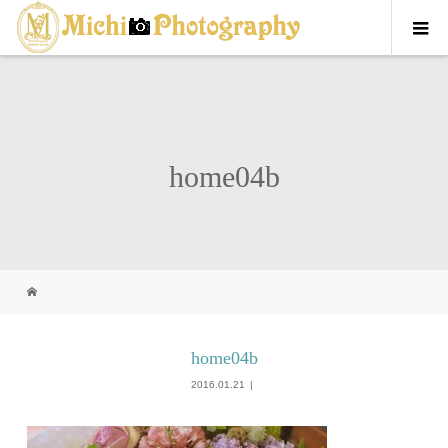
home04b
home04b
2016.01.21