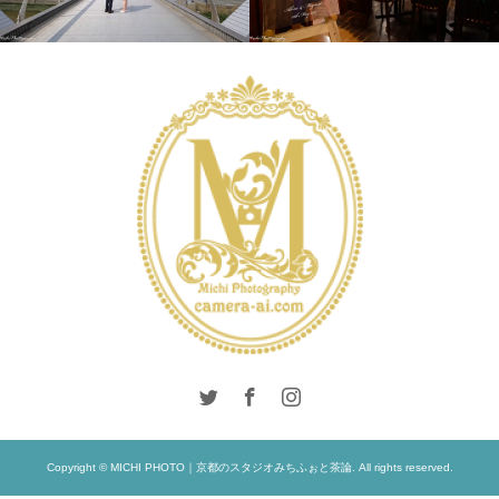
INTERNATIONAL
LONDON PHOTO
WEDDING
WEDDING
SESSION
PRE
DAY
WEDDING
WEDDING
Copyright © MICHI PHOTO｜京都のスタジオみちふぉと茶論. All rights reserved.