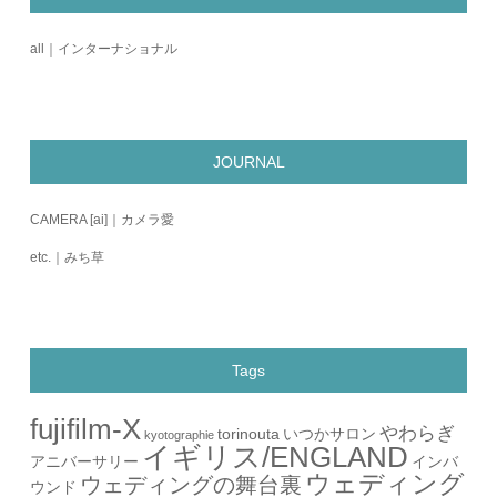
all｜インターナショナル
JOURNAL
CAMERA [ai]｜カメラ愛
etc.｜みち草
Tags
fujifilm-X
やわらぎ
torinouta
いつかサロン
kyotographie
イギリス/ENGLAND
アニバーサリー
インバ
ウェディング
ウェディングの舞台裏
ウンド