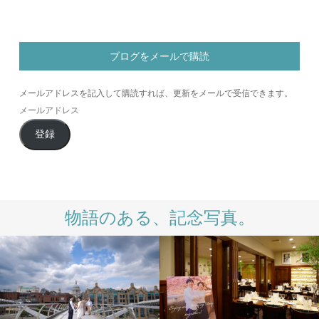
ブログをメールで購読
メールアドレスを記入して購読すれば、更新をメールで受信できます。
メ
ー
登録
ル
ア
ド
レ
ス
物語のある、記念写真。