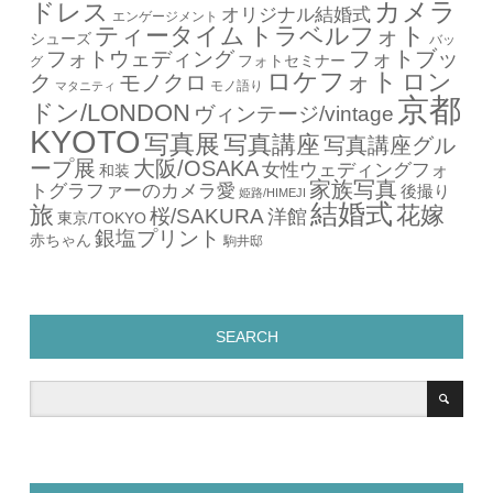
カメラ
ドレス
オリジナル結婚式
エンゲージメント
ティータイム
トラベルフォト
シューズ
バッ
フォトブッ
フォトウェディング
フォトセミナー
グ
ロケフォト
ロン
ク
モノクロ
モノ語り
マタニティ
京都
ドン/LONDON
ヴィンテージ/vintage
KYOTO
写真展
写真講座
写真講座グル
ープ展
大阪/OSAKA
女性ウェディングフォ
和装
家族写真
トグラファーのカメラ愛
後撮り
姫路/HIMEJI
結婚式
旅
花嫁
桜/SAKURA
洋館
東京/TOKYO
銀塩プリント
赤ちゃん
駒井邸
SEARCH