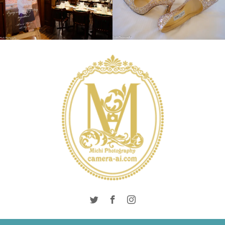
WEDDING
WEDDING
INTERNATIONAL
DAY
LONDON PHOTO
SESSION
PRE
WEDDING
WEDDING