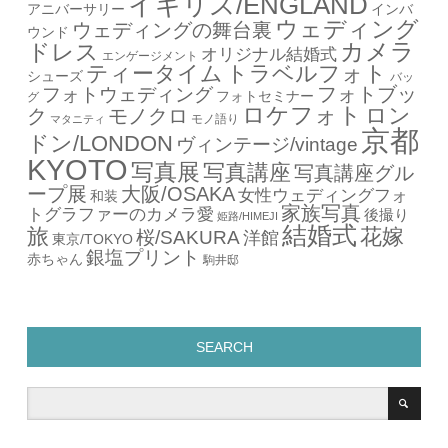
イギリス/ENGLAND
アニバーサリー
インバ
ウェディング
ウェディングの舞台裏
ウンド
カメラ
ドレス
オリジナル結婚式
エンゲージメント
ティータイム
トラベルフォト
シューズ
バッ
フォトブッ
フォトウェディング
フォトセミナー
グ
ロケフォト
ロン
ク
モノクロ
モノ語り
マタニティ
京都
ドン/LONDON
ヴィンテージ/vintage
KYOTO
写真展
写真講座
写真講座グル
ープ展
大阪/OSAKA
女性ウェディングフォ
和装
家族写真
トグラファーのカメラ愛
後撮り
姫路/HIMEJI
結婚式
旅
花嫁
桜/SAKURA
洋館
東京/TOKYO
銀塩プリント
赤ちゃん
駒井邸
SEARCH