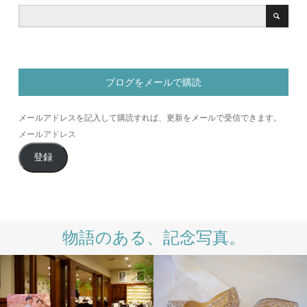
ブログをメールで購読
メールアドレスを記入して購読すれば、更新をメールで受信できます。
メ
ー
登録
ル
ア
ド
レ
ス
物語のある、記念写真。