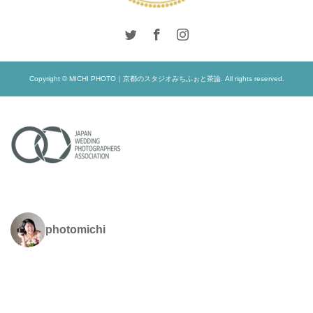
Copyright © MICHI PHOTO｜京都のスタジオみちふぉと茶論. All rights reserved.
photomichi