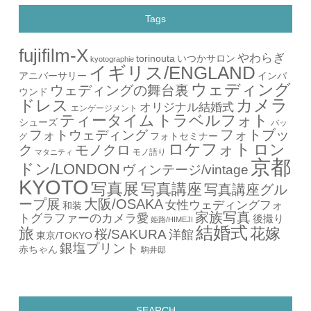
Tags
fujifilm-X
やわらぎ
torinouta
いつかサロン
kyotographie
イギリス/ENGLAND
アニバーサリー
インバ
ウェディング
ウェディングの舞台裏
ウンド
カメラ
ドレス
オリジナル結婚式
エンゲージメント
ティータイム
トラベルフォト
シューズ
バッ
フォトブッ
フォトウェディング
フォトセミナー
グ
ロケフォト
ロン
ク
モノクロ
モノ語り
マタニティ
京都
ドン/LONDON
ヴィンテージ/vintage
KYOTO
写真展
写真講座
写真講座グル
ープ展
大阪/OSAKA
女性ウェディングフォ
和装
家族写真
トグラファーのカメラ愛
後撮り
姫路/HIMEJI
結婚式
旅
花嫁
桜/SAKURA
洋館
東京/TOKYO
銀塩プリント
赤ちゃん
駒井邸
SEARCH