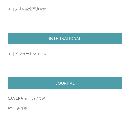
all｜人生の記念写真全体
INTERNATIONAL
all｜インターナショナル
JOURNAL
CAMERA [ai]｜カメラ愛
etc.｜みち草