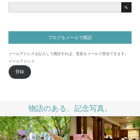
ブログをメールで購読
メールアドレスを記入して購読すれば、更新をメールで受信できます。
メ
ー
登録
ル
ア
ド
レ
ス
物語のある、記念写真。