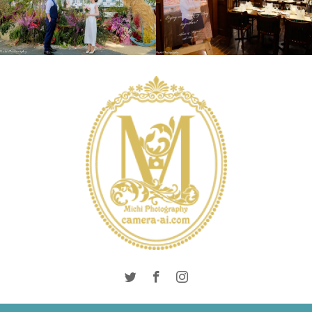
INTERNATIONAL
LONDON PHOTO
WEDDING
WEDDING
SESSION
PRE
DAY
WEDDING
WEDDING