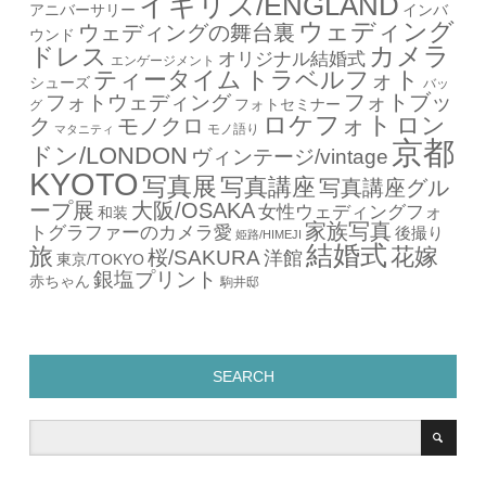
イギリス/ENGLAND
アニバーサリー
インバ
ウェディング
ウェディングの舞台裏
ウンド
カメラ
ドレス
オリジナル結婚式
エンゲージメント
ティータイム
トラベルフォト
シューズ
バッ
フォトブッ
フォトウェディング
フォトセミナー
グ
ロケフォト
ロン
ク
モノクロ
モノ語り
マタニティ
京都
ドン/LONDON
ヴィンテージ/vintage
KYOTO
写真展
写真講座
写真講座グル
ープ展
大阪/OSAKA
女性ウェディングフォ
和装
家族写真
トグラファーのカメラ愛
後撮り
姫路/HIMEJI
結婚式
旅
花嫁
桜/SAKURA
洋館
東京/TOKYO
銀塩プリント
赤ちゃん
駒井邸
SEARCH