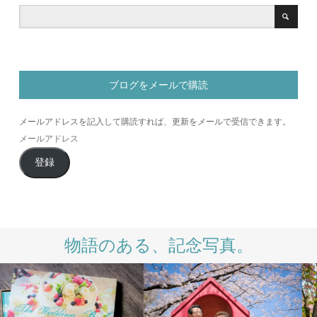
ブログをメールで購読
メールアドレスを記入して購読すれば、更新をメールで受信できます。
メ
ー
登録
ル
ア
ド
レ
ス
物語のある、記念写真。