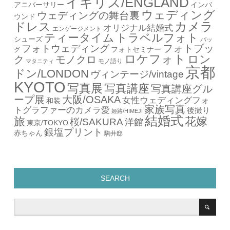
イギリス/ENGLAND
アニバーサリー
インバ
ウェディング
ウェディングの舞台裏
ウンド
カメラ
ドレス
オリジナル結婚式
エンゲージメント
ティータイム
トラベルフォト
シューズ
バッ
フォトブッ
フォトウェディング
フォトセミナー
グ
ロケフォト
ロン
ク
モノクロ
モノ語り
マタニティ
京都
ドン/LONDON
ヴィンテージ/vintage
KYOTO
写真展
写真講座
写真講座グル
ープ展
大阪/OSAKA
女性ウェディングフォ
和装
家族写真
トグラファーのカメラ愛
後撮り
姫路/HIMEJI
結婚式
旅
花嫁
桜/SAKURA
洋館
東京/TOKYO
銀塩プリント
赤ちゃん
駒井邸
SEARCH