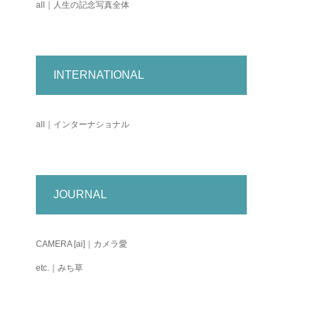
all｜人生の記念写真全体
INTERNATIONAL
all｜インターナショナル
JOURNAL
CAMERA [ai]｜カメラ愛
etc.｜みち草