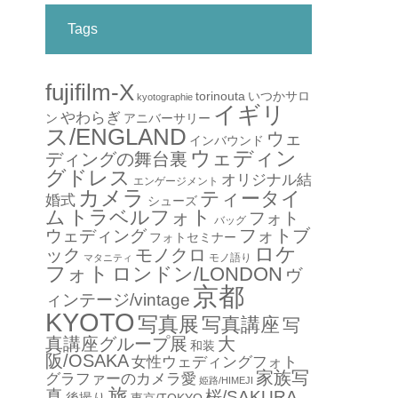
Tags
fujifilm-X
torinouta
いつかサロ
kyotographie
イギリ
やわらぎ
アニバーサリー
ン
ス/ENGLAND
ウェ
インバウンド
ウェディン
ディングの舞台裏
グドレス
オリジナル結
エンゲージメント
カメラ
ティータイ
婚式
シューズ
ム
トラベルフォト
フォト
バッグ
フォトブ
ウェディング
フォトセミナー
ロケ
ック
モノクロ
モノ語り
マタニティ
フォト
ロンドン/LONDON
ヴ
京都
ィンテージ/vintage
KYOTO
写真展
写真講座
写
真講座グループ展
大
和装
阪/OSAKA
女性ウェディングフォト
家族写
グラファーのカメラ愛
姫路/HIMEJI
旅
真
桜/SAKURA
後撮り
東京/TOKYO