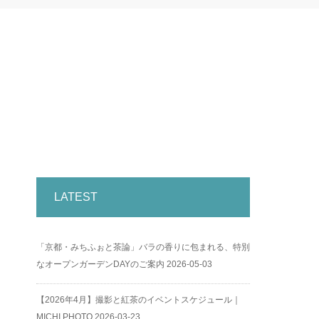
LATEST
「京都・みちふぉと茶論」バラの香りに包まれる、特別
なオープンガーデンDAYのご案内
2026-05-03
【2026年4月】撮影と紅茶のイベントスケジュール｜
MICHI PHOTO
2026-03-23