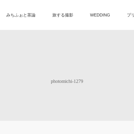
みちふぉと茶論
旅する撮影
WEDDING
プ
photomichi-1279