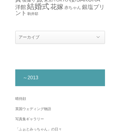
結婚式
花嫁
銀塩プリ
洋館
赤ちゃん
ント
駒井邸
～2013
晴待顔
英国ウェディング物語
写真集ギャラリー
「ふぉとみっちゃん」の日々