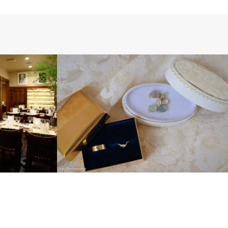
ス
INTERNATIONAL
LONDON PHOTO
SESSION
PRE WEDDING
WEDDING