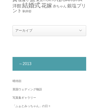
結婚式
花嫁
銀塩プリ
洋館
赤ちゃん
ント
駒井邸
～2013
晴待顔
英国ウェディング物語
写真集ギャラリー
「ふぉとみっちゃん」の日々