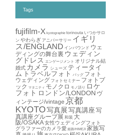
Tags
fujifilm-X
torinouta
いつかサロ
kyotographie
イギリ
やわらぎ
アニバーサリー
ン
ス/ENGLAND
ウェ
インバウンド
ウェディン
ディングの舞台裏
グドレス
オリジナル結
エンゲージメント
カメラ
ティータイ
婚式
シューズ
ム
トラベルフォト
フォト
バッグ
フォトブ
ウェディング
フォトセミナー
ロケ
ック
モノクロ
モノ語り
マタニティ
フォト
ロンドン/LONDON
ヴ
京都
ィンテージ/vintage
KYOTO
写真展
写真講座
写
真講座グループ展
大
和装
阪/OSAKA
女性ウェディングフォト
家族写
グラファーのカメラ愛
姫路/HIMEJI
旅
真
桜/SAKURA
後撮り
東京/TOKYO