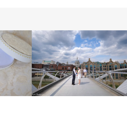
ス
LIFESTYLE
PHOTO SAL
TIONAL
LONDON PHOTO
N
PRE WEDDING
WEDDING