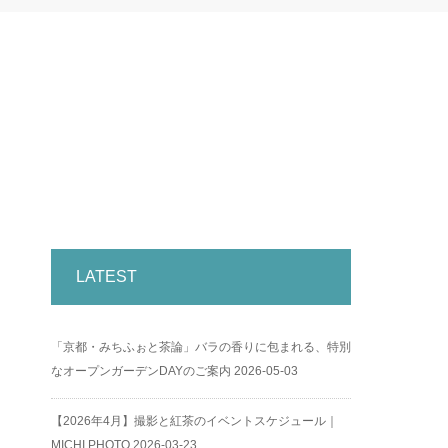
LATEST
「京都・みちふぉと茶論」バラの香りに包まれる、特別
なオープンガーデンDAYのご案内
2026-05-03
【2026年4月】撮影と紅茶のイベントスケジュール｜
MICHI PHOTO
2026-03-23