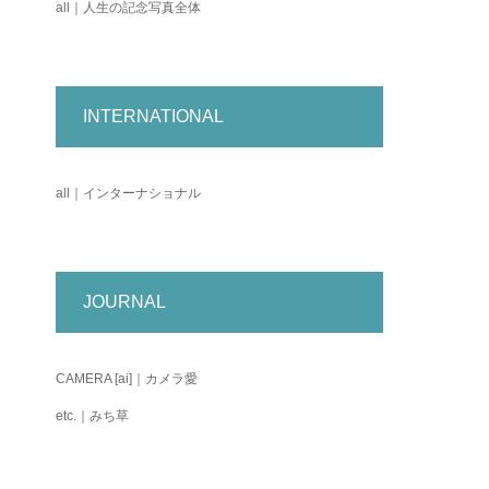
all｜人生の記念写真全体
INTERNATIONAL
all｜インターナショナル
JOURNAL
CAMERA [ai]｜カメラ愛
etc.｜みち草