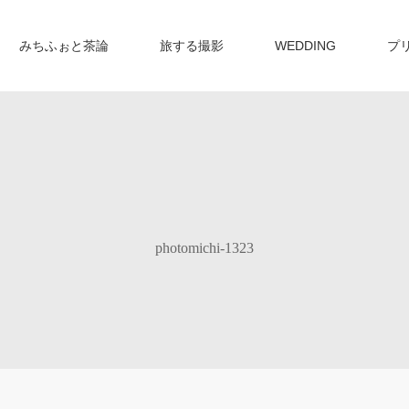
みちふぉと茶論
旅する撮影
WEDDING
プ
photomichi-1323