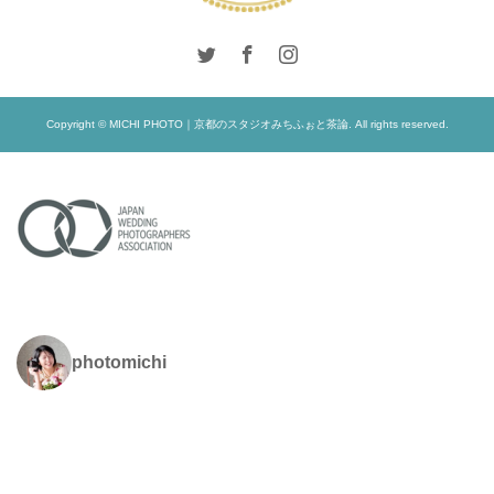
Copyright © MICHI PHOTO｜京都のスタジオみちふぉと茶論. All rights reserved.
photomichi