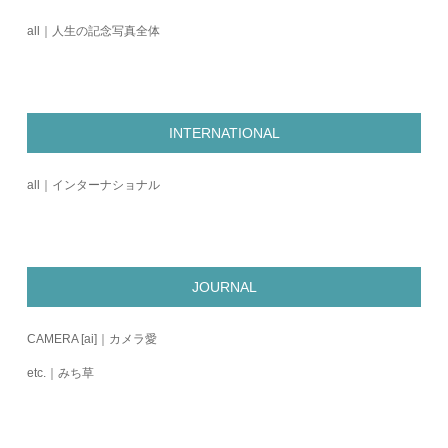
all｜人生の記念写真全体
INTERNATIONAL
all｜インターナショナル
JOURNAL
CAMERA [ai]｜カメラ愛
etc.｜みち草