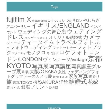
Tags
fujifilm-X
やわらぎ
torinouta
いつかサロン
kyotographie
イギリス/ENGLAND
アニバーサリー
インバ
ウェディング
ウェディングの舞台裏
ウンド
カメラ
ドレス
オリジナル結婚式
エンゲージメント
ティータイム
トラベルフォト
シューズ
バッ
フォトブッ
フォトウェディング
フォトセミナー
グ
ロケフォト
ロン
ク
モノクロ
モノ語り
マタニティ
京都
ドン/LONDON
ヴィンテージ/vintage
KYOTO
写真展
写真講座
写真講座グル
ープ展
大阪/OSAKA
女性ウェディングフォ
和装
家族写真
トグラファーのカメラ愛
後撮り
姫路/HIMEJI
結婚式
旅
花嫁
桜/SAKURA
洋館
東京/TOKYO
銀塩プリント
赤ちゃん
駒井邸
SEARCH