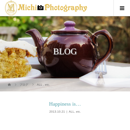
BLOG
ブログ
ALL
,
etc.
Happiness is…
2013.10.21
ALL
,
etc.