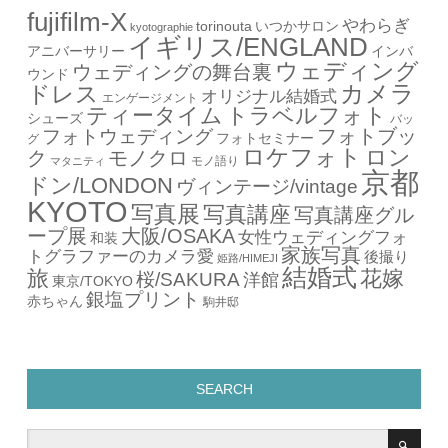
fujifilm-X
やわらぎ
torinouta
いつかサロン
kyotographie
イギリス/ENGLAND
アニバーサリー
インバ
ウェディング
ウェディングの舞台裏
ウンド
カメラ
ドレス
オリジナル結婚式
エンゲージメント
ティータイム
トラベルフォト
シューズ
バッ
フォトブッ
フォトウェディング
フォトセミナー
グ
ロケフォト
ロン
ク
モノクロ
モノ語り
マタニティ
京都
ドン/LONDON
ヴィンテージ/vintage
KYOTO
写真展
写真講座
写真講座グル
ープ展
大阪/OSAKA
女性ウェディングフォ
和装
家族写真
トグラファーのカメラ愛
後撮り
姫路/HIMEJI
結婚式
旅
花嫁
桜/SAKURA
洋館
東京/TOKYO
銀塩プリント
赤ちゃん
駒井邸
SEARCH