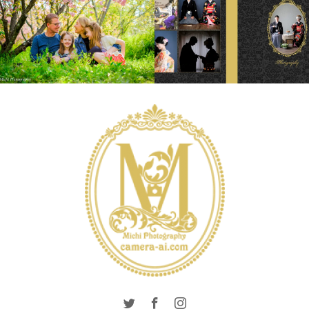
INTERNATIONAL
LONDON PHOTO
PHOTO SALON
SESSION
PRE
PRODUCTS
WEDDING
WEDDING
WEDDING
WEDDING DAY