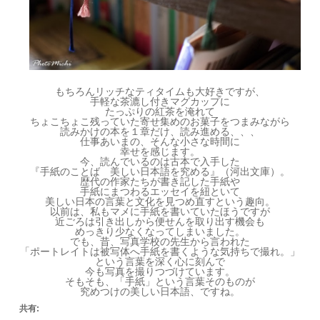
もちろんリッチなティタイムも大好きですが、
手軽な茶漉し付きマグカップに
たっぷりの紅茶を淹れて
ちょこちょこ残っていた寄せ集めのお菓子をつまみながら
読みかけの本を１章だけ、読み進める、、、
仕事あいまの、そんな小さな時間に
幸せを感じます。
今、読んでいるのは古本で入手した
『手紙のことば 美しい日本語を究める』（河出文庫）。
歴代の作家たちが書き記した手紙や
手紙にまつわるエッセイを紐といて
美しい日本の言葉と文化を見つめ直すという趣向。
以前は、私もマメに手紙を書いていたほうですが
近ごろは引き出しから便せんを取り出す機会も
めっきり少なくなってしまいました。
でも、昔、写真学校の先生から言われた
「ポートレイトは被写体へ手紙を書くような気持ちで撮れ。」
という言葉を深く心に刻んで
今も写真を撮りつづけています。
そもそも、「手紙」という言葉そのものが
究めつけの美しい日本語、ですね。
共有: