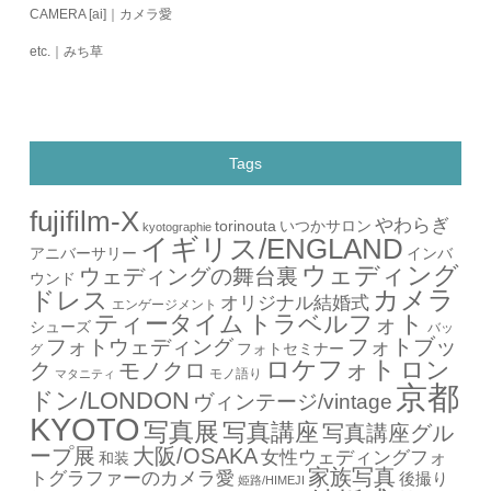
CAMERA [ai]｜カメラ愛
etc.｜みち草
Tags
fujifilm-X
やわらぎ
torinouta
いつかサロン
kyotographie
イギリス/ENGLAND
アニバーサリー
インバ
ウェディング
ウェディングの舞台裏
ウンド
カメラ
ドレス
オリジナル結婚式
エンゲージメント
ティータイム
トラベルフォト
シューズ
バッ
フォトブッ
フォトウェディング
フォトセミナー
グ
ロケフォト
ロン
ク
モノクロ
モノ語り
マタニティ
京都
ドン/LONDON
ヴィンテージ/vintage
KYOTO
写真展
写真講座
写真講座グル
ープ展
大阪/OSAKA
女性ウェディングフォ
和装
家族写真
トグラファーのカメラ愛
後撮り
姫路/HIMEJI