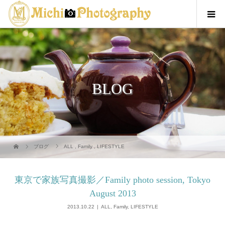
BLOG
ブログ
ALL
,
Family
,
LIFESTYLE
東京で家族写真撮影／Family photo session, Tokyo
August 2013
2013.10.22
ALL
,
Family
,
LIFESTYLE