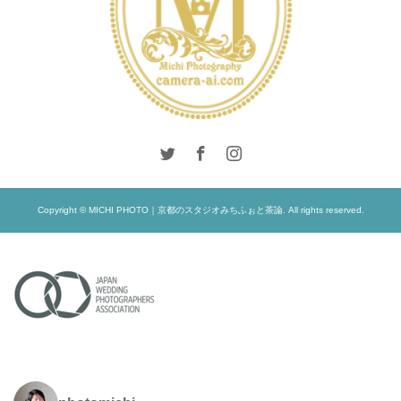
Copyright © MICHI PHOTO｜京都のスタジオみちふぉと茶論. All rights reserved.