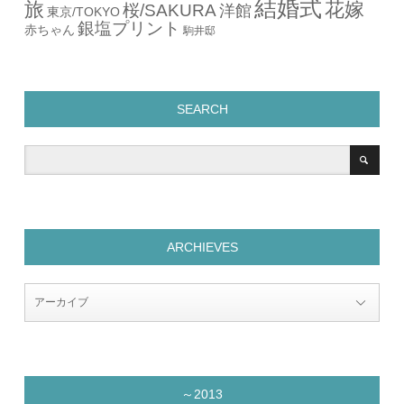
結婚式
旅
花嫁
桜/SAKURA
洋館
東京/TOKYO
銀塩プリント
赤ちゃん
駒井邸
SEARCH
ARCHIEVES
～2013