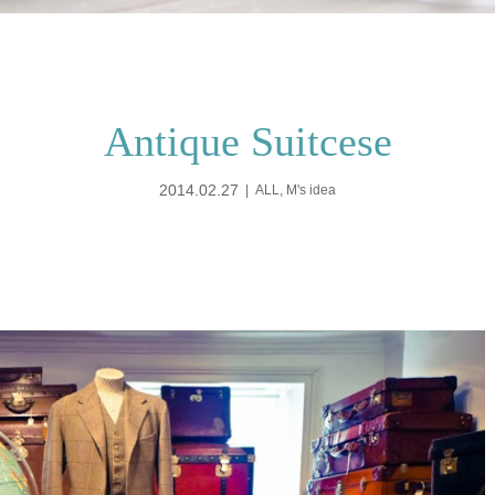
Antique Suitcese
2014.02.27
ALL
,
M's idea