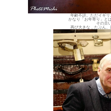
年齢不詳。ただイギリ
かなり「お年寄り」と
その古
再び大きな＿たぶん、