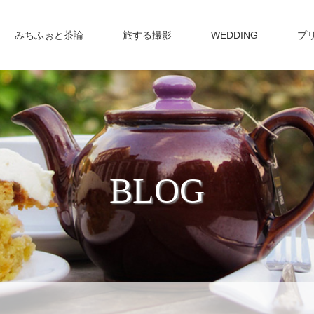
みちふぉと茶論
旅する撮影
WEDDING
プ
BLOG