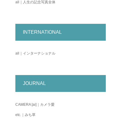
all｜人生の記念写真全体
INTERNATIONAL
all｜インターナショナル
JOURNAL
CAMERA [ai]｜カメラ愛
etc.｜みち草