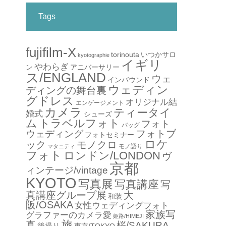
Tags
fujifilm-X
torinouta
いつかサロ
kyotographie
イギリ
やわらぎ
アニバーサリー
ン
ス/ENGLAND
ウェ
インバウンド
ウェディン
ディングの舞台裏
グドレス
オリジナル結
エンゲージメント
カメラ
ティータイ
婚式
シューズ
ム
トラベルフォト
フォト
バッグ
フォトブ
ウェディング
フォトセミナー
ロケ
ック
モノクロ
モノ語り
マタニティ
フォト
ロンドン/LONDON
ヴ
京都
ィンテージ/vintage
KYOTO
写真展
写真講座
写
真講座グループ展
大
和装
阪/OSAKA
女性ウェディングフォト
家族写
グラファーのカメラ愛
姫路/HIMEJI
旅
真
桜/SAKURA
後撮り
東京/TOKYO