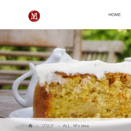
HOME
ブログ
ALL
,
M's idea