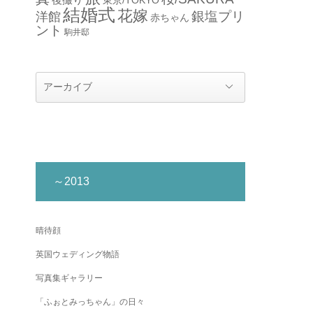
結婚式
花嫁
銀塩プリ
洋館
赤ちゃん
ント
駒井邸
～2013
晴待顔
英国ウェディング物語
写真集ギャラリー
「ふぉとみっちゃん」の日々