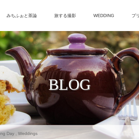
みちふぉと茶論
旅する撮影
WEDDING
プ
BLOG
ng Day
,
Weddings