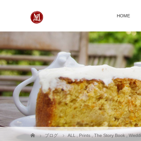
HOME
ブログ
ALL
,
Prints
,
The Story Book
,
Weddi