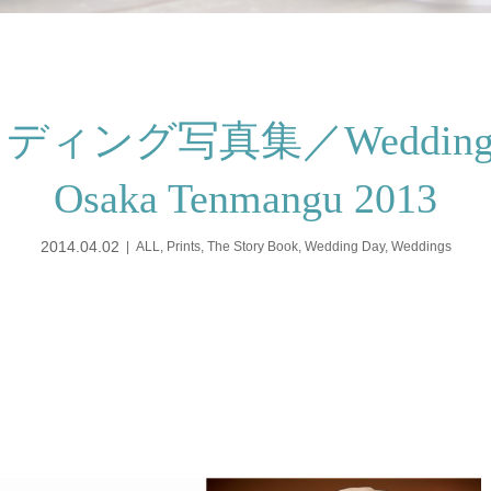
グ写真集／Wedding photo
Osaka Tenmangu 2013
2014.04.02
ALL
,
Prints
,
The Story Book
,
Wedding Day
,
Weddings