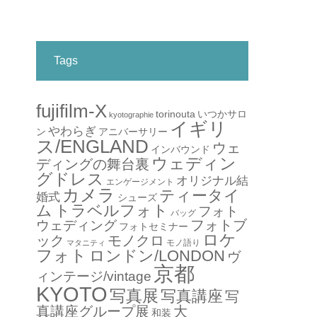
Tags
fujifilm-X
torinouta
いつかサロ
kyotographie
イギリ
やわらぎ
アニバーサリー
ン
ス/ENGLAND
ウェ
インバウンド
ウェディン
ディングの舞台裏
グドレス
オリジナル結
エンゲージメント
カメラ
ティータイ
婚式
シューズ
ム
トラベルフォト
フォト
バッグ
フォトブ
ウェディング
フォトセミナー
ロケ
ック
モノクロ
モノ語り
マタニティ
フォト
ロンドン/LONDON
ヴ
京都
ィンテージ/vintage
KYOTO
写真展
写真講座
写
真講座グループ展
大
和装