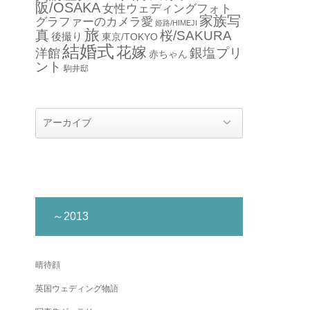
阪/OSAKA
女性ウェディングフォト
家族写
グラファーのカメラ愛
姫路/HIMEJI
旅
真
桜/SAKURA
後撮り
東京/TOKYO
結婚式
花嫁
銀塩プリ
洋館
赤ちゃん
ント
駒井邸
～2013
晴待顔
英国ウェディング物語