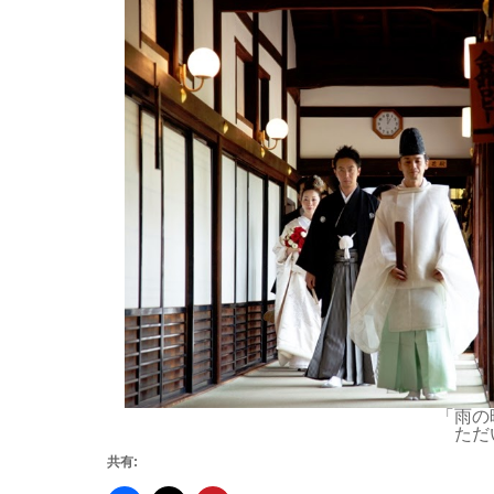
「雨の
ただ
共有: