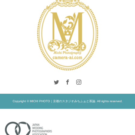
LONDON PHOTO
PHOTO SALON
SESSION
PRE
PRODUCTS
WEDDING
WEDDING
WEDDING
WEDDING DAY
Copyright © MICHI PHOTO｜京都のスタジオみちふぉと茶論. All rights reserved.