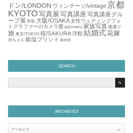
京都
ドン/LONDON
ヴィンテージ/vintage
KYOTO
写真展
写真講座
写真講座グル
ープ展
大阪/OSAKA
女性ウェディングフォ
和装
家族写真
トグラファーのカメラ愛
後撮り
姫路/HIMEJI
結婚式
旅
花嫁
桜/SAKURA
洋館
東京/TOKYO
銀塩プリント
赤ちゃん
駒井邸
SEARCH
ARCHIEVES