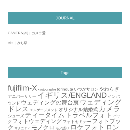
JOURNAL
CAMERA [ai]｜カメラ愛
etc.｜みち草
Tags
fujifilm-X
やわらぎ
torinouta
いつかサロン
kyotographie
イギリス/ENGLAND
アニバーサリー
インバ
ウェディング
ウェディングの舞台裏
ウンド
カメラ
ドレス
オリジナル結婚式
エンゲージメント
ティータイム
トラベルフォト
シューズ
バッ
フォトブッ
フォトウェディング
フォトセミナー
グ
ロケフォト
ロン
ク
モノクロ
モノ語り
マタニティ