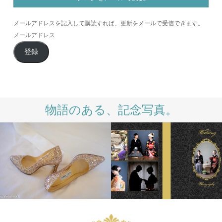
メールアドレスを記入して購読すれば、更新をメールで受信できます。
メ
ー
登録
ル
ア
ド
レ
ス
物語のある、記念写真。
INTERNATIONAL