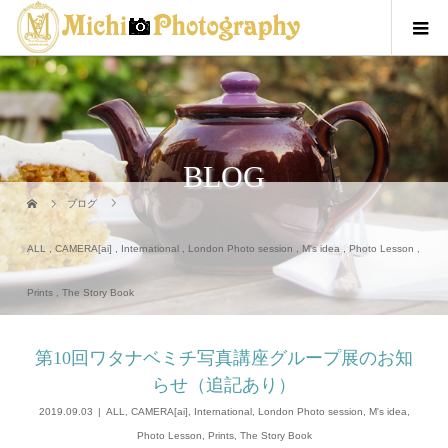
BLOG
ブログ
ALL
,
CAMERA[ai]
,
International
,
London Photo session
,
M's idea
,
Photo Lesson
,
Prints
,
The Story Book
第10回ワタナベミチ写真講座グループ展のお知
らせ（追記あり）
2019.09.03
ALL
,
CAMERA[ai]
,
International
,
London Photo session
,
M's idea
,
Photo Lesson
,
Prints
,
The Story Book