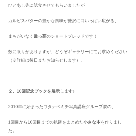
ひとあし先に試食させてもらいましたが
カルピスバターの豊かな風味が贅沢に口いっぱい広がる、
まちがいなく
最っ高
のショートブレッドです！
数に限りがありますが、どうぞギャラリーにてお求めください
（※詳細は後日またお知らせします）。
２、10回記念ブックを展示します♪
2010年に始まったワタナベミチ写真講座グループ展の、
1回目から10回目までの軌跡をまとめた
小さな本
を作りまし
た。