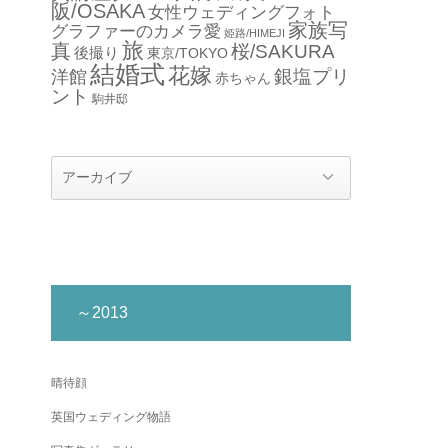
阪/OSAKA
女性ウェディングフォト
家族写
グラファーのカメラ愛
姫路/HIMEJI
旅
真
桜/SAKURA
後撮り
東京/TOKYO
結婚式
花嫁
銀塩プリ
洋館
赤ちゃん
ント
駒井邸
～2013
晴待顔
英国ウェディング物語