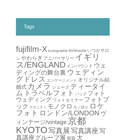
Tags
fujifilm-X
torinouta
いつかサロ
kyotographie
イギリ
やわらぎ
アニバーサリー
ン
ス/ENGLAND
ウェ
インバウンド
ウェディン
ディングの舞台裏
グドレス
オリジナル結
エンゲージメント
カメラ
ティータイ
婚式
シューズ
ム
トラベルフォト
フォト
バッグ
フォトブ
ウェディング
フォトセミナー
ロケ
ック
モノクロ
モノ語り
マタニティ
フォト
ロンドン/LONDON
ヴ
京都
ィンテージ/vintage
KYOTO
写真展
写真講座
写
真講座グループ展
大
和装