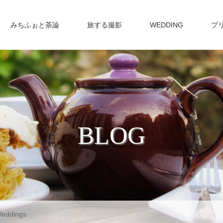
みちふぉと茶論
旅する撮影
WEDDING
プ
BLOG
eddings