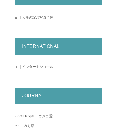
all｜人生の記念写真全体
INTERNATIONAL
all｜インターナショナル
JOURNAL
CAMERA [ai]｜カメラ愛
etc.｜みち草