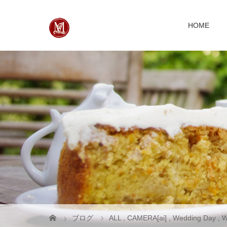
HOME
ブログ
ALL
,
CAMERA[ai]
,
Wedding Day
,
W